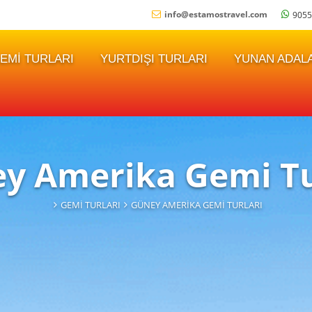
info
@
estamostravel.com
9055
EMI TURLARI
YURTDIŞI TURLARI
YUNAN ADALA
y Amerika Gemi Tu
GEMI TURLARI
GÜNEY AMERIKA GEMI TURLARI