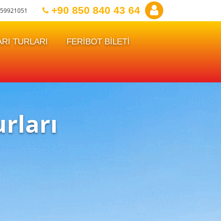
+90 850 840 43 64
59921051
RI TURLARI
FERİBOT BİLETİ
rları