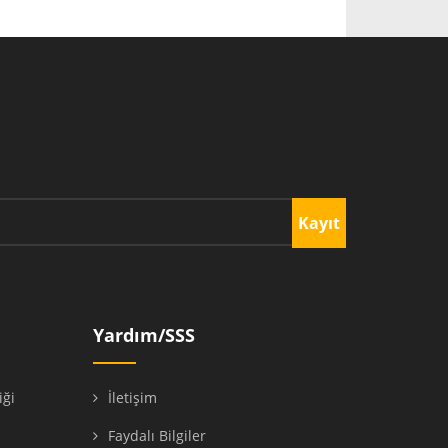
Kayıt
Yardım/SSS
iği
İletişim
ı
Faydalı Bilgiler