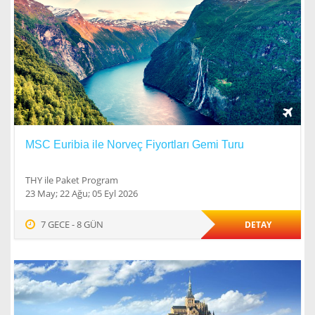
MSC Euribia ile Norveç Fiyortları Gemi Turu
THY ile Paket Program
23 May; 22 Ağu; 05 Eyl 2026
7 GECE - 8 GÜN
DETAY