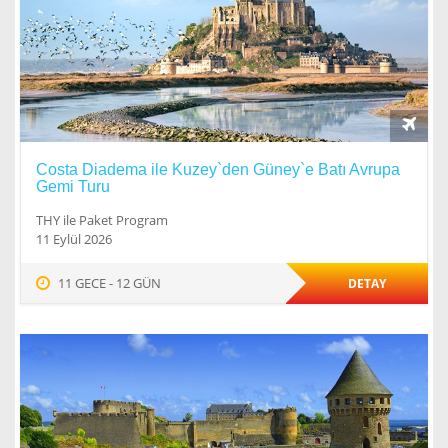
Costa Diadema ile Kuzey`den Güney`e Batı Avrupa
Gemi Turu
THY ile Paket Program
11 Eylül 2026
11 GECE - 12 GÜN
DETAY