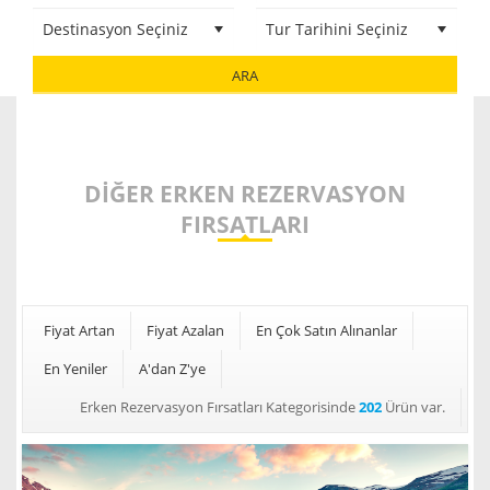
ARA
DIĞER ERKEN REZERVASYON
FIRSATLARI
Fiyat Artan
Fiyat Azalan
En Çok Satın Alınanlar
En Yeniler
A'dan Z'ye
Erken Rezervasyon Fırsatları Kategorisinde
202
Ürün var.