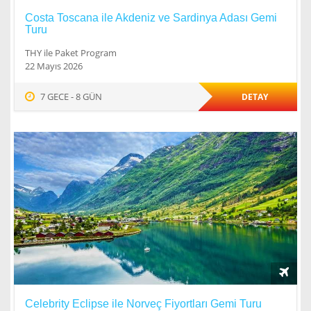
Costa Toscana ile Akdeniz ve Sardinya Adası Gemi
Turu
THY ile Paket Program
22 Mayıs 2026
7 GECE - 8 GÜN
DETAY
Celebrity Eclipse ile Norveç Fiyortları Gemi Turu