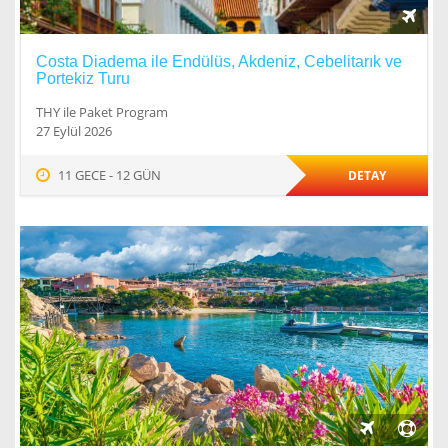
Costa Diadema ile Endülüs, Akdeniz, Cebelitarık ve
Portekiz Turu
THY ile Paket Program
27 Eylül 2026
11 GECE - 12 GÜN
DETAY