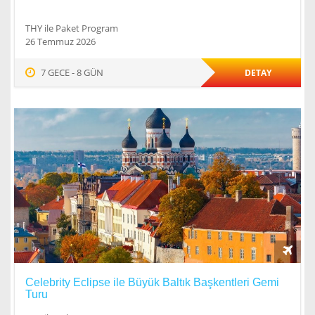
THY ile Paket Program
26 Temmuz 2026
7 GECE - 8 GÜN
DETAY
Celebrity Eclipse ile Büyük Baltık Başkentleri Gemi
Turu