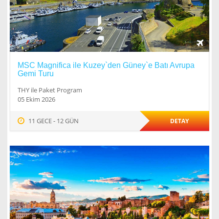
MSC Magnifica ile Kuzey`den Güney`e Batı Avrupa
Gemi Turu
THY ile Paket Program
05 Ekim 2026
11 GECE - 12 GÜN
DETAY