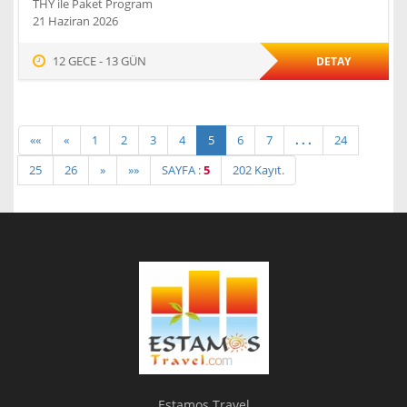
THY ile Paket Program
21 Haziran 2026
12 GECE - 13 GÜN
DETAY
««
«
1
2
3
4
5
6
7
. . .
24
25
26
»
»»
SAYFA :
5
202 Kayıt.
Estamos Travel