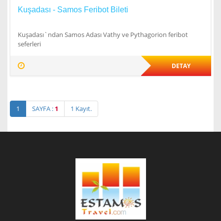
Kuşadası - Samos Feribot Bileti
Kuşadası`ndan Samos Adası Vathy ve Pythagorion feribot
seferleri
DETAY
1
SAYFA :
1
1 Kayıt.