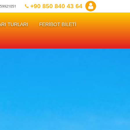
+90 850 840 43 64
59921051
RI TURLARI
FERİBOT BİLETİ