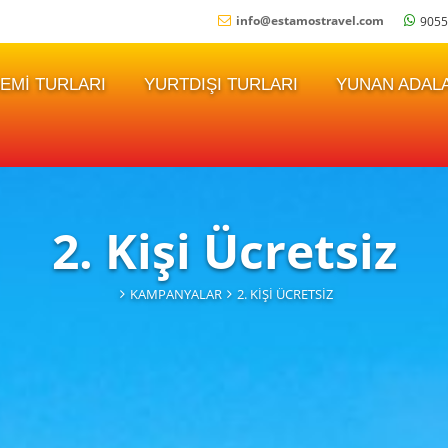
info
@
estamostravel.com
9055
EMI TURLARI
YURTDIŞI TURLARI
YUNAN ADALA
2. Kişi Ücretsiz
KAMPANYALAR
2. KIŞI ÜCRETSIZ