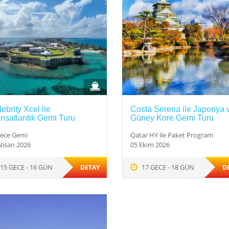
ebrity Xcel ile
Costa Serena ile Japonya 
nsatlantik Gemi Turu
Güney Kore Gemi Turu
ece Gemi
Qatar HY ile Paket Program
Nisan 2026
05 Ekim 2026
15 GECE - 16 GÜN
17 GECE - 18 GÜN
DETAY
D