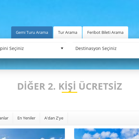
Gemi Turu Arama
Tur Arama
Feribot Bileti Arama
DIĞER 2. KIŞI ÜCRETSIZ
anlar
En Yeniler
A'dan Z'ye