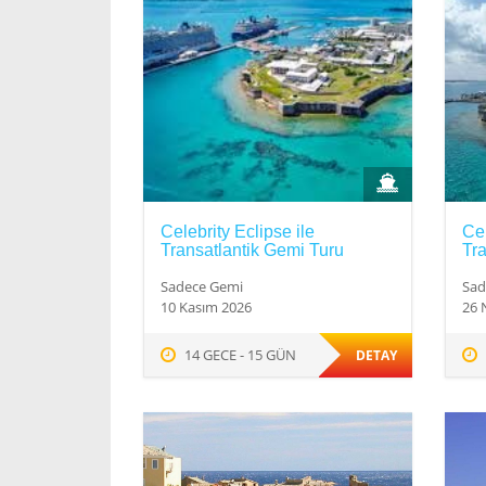
Celebrity Eclipse ile
Cel
Transatlantik Gemi Turu
Tra
Sadece Gemi
Sad
10 Kasım 2026
26 
14 GECE - 15 GÜN
DETAY