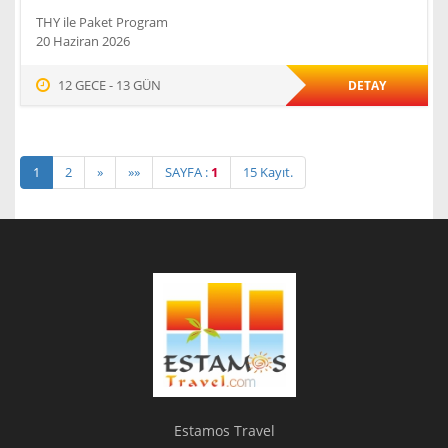
THY ile Paket Program
20 Haziran 2026
12 GECE - 13 GÜN
DETAY
1
2
»
»»
SAYFA :
1
15 Kayıt.
Estamos Travel