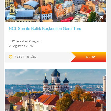
NCL Sun ile Baltık Başkentleri Gemi Turu
THY ile Paket Program
29 Ağustos 2026
7 GECE - 8 GÜN
DETAY