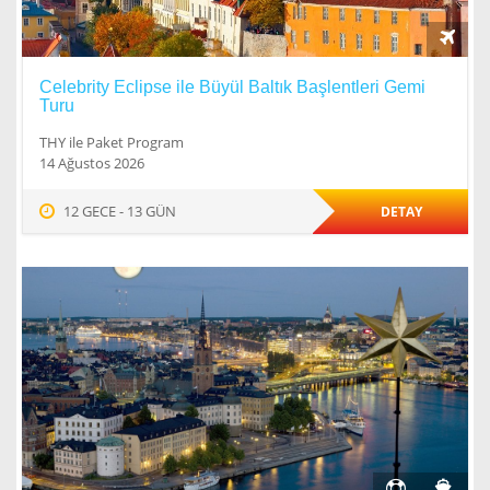
Celebrity Eclipse ile Büyül Baltık Başlentleri Gemi
Turu
THY ile Paket Program
14 Ağustos 2026
12 GECE - 13 GÜN
DETAY