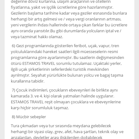
değerine döviz kurlarına, ulaşım araçlarının ve otellerin
fiyatlarına, yakıt ve işçilik ücretlerine göre hazırlanmıştır.
Gezilerin başlama tarihine kadar veya geziler esnasında bunlara
herhangi bir artış gelmesi ve / veya vergi oranlarının artması,
yeni vergilerin ihdası hallerinde ortaya çıkan farklar bu ücretlere
aynı oranda yansıtılır.Bu gibi durumlarda yolcuların iptal ve /
veya tazminat hakkı olamaz.
6) Gezi programlarında gösterilen feribot, uçak, vapur, tren
yolculuklarındaki hareket saatleri ilgili müesseselerin resmi
programlarına göre ayarlanmıştır. Bu saatlerin değişmesinden
ötürü ESTAMOS TRAVEL sorumlu tutulamaz. Uçaktaki yerler,
ilgili uçak şirketlerinin seferlerdeki turistik mevkiinden
ayrılmıştır. Seyahat yürürlükte bulunan yolcu ve bagaj taşıma
kurallarına tabidir.
7) Çocuk indirimleri, çocukların ebeveynleri ile birlikte aynı
kamarada 3. ve 4. kişi olarak yatmaları halinde uygulanır.
ESTAMOS TRAVEL reşit olmayan çocuklara ve ebeveynlerine
karşı hiçbir sorumluluk taşımaz.
8) Mücbir sebepler
Tura çıkmadan veya tur sırasında meydana gelebilecek
herhangi bir siyasi olay, grev, afet, hava şartları, teknik olay ve
arızalardan, devletler arası ilişkilerden doğabilecek