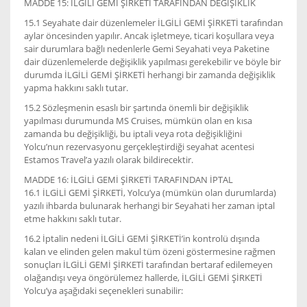
MADDE 15: İLGİLİ GEMİ ŞİRKETİ TARAFINDAN DEĞİŞİKLİK
15.1 Seyahate dair düzenlemeler İLGİLİ GEMİ ŞİRKETİ tarafından
aylar öncesinden yapılır. Ancak işletmeye, ticari koşullara veya
sair durumlara bağlı nedenlerle Gemi Seyahati veya Paketine
dair düzenlemelerde değişiklik yapılması gerekebilir ve böyle bir
durumda İLGİLİ GEMİ ŞİRKETİ herhangi bir zamanda değişiklik
yapma hakkını saklı tutar.
15.2 Sözleşmenin esaslı bir şartında önemli bir değişiklik
yapılması durumunda MS Cruises, mümkün olan en kısa
zamanda bu değişikliği, bu iptali veya rota değişikliğini
Yolcu’nun rezervasyonu gerçekleştirdiği seyahat acentesi
Estamos Travel’a yazılı olarak bildirecektir.
MADDE 16: İLGİLİ GEMİ ŞİRKETİ TARAFINDAN İPTAL
16.1 İLGİLİ GEMİ ŞİRKETİ, Yolcu’ya (mümkün olan durumlarda)
yazılı ihbarda bulunarak herhangi bir Seyahati her zaman iptal
etme hakkını saklı tutar.
16.2 İptalin nedeni İLGİLİ GEMİ ŞİRKETİ’in kontrolü dışında
kalan ve elinden gelen makul tüm özeni göstermesine rağmen
sonuçları İLGİLİ GEMİ ŞİRKETİ tarafından bertaraf edilemeyen
olağandışı veya öngörülemez hallerde, İLGİLİ GEMİ ŞİRKETİ
Yolcu’ya aşağıdaki seçenekleri sunabilir: