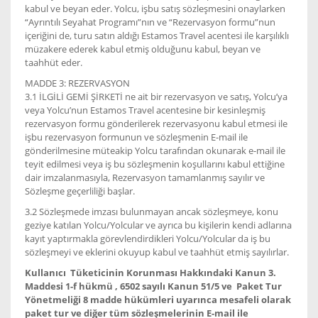
kabul ve beyan eder. Yolcu, işbu satış sözleşmesini onaylarken
“Ayrıntılı Seyahat Programı”nın ve “Rezervasyon formu”nun
içeriğini de, turu satın aldığı Estamos Travel acentesi ile karşılıklı
müzakere ederek kabul etmiş olduğunu kabul, beyan ve
taahhüt eder.
MADDE 3: REZERVASYON
3.1 İLGİLİ GEMİ ŞİRKETİ ne ait bir rezervasyon ve satış, Yolcu’ya
veya Yolcu’nun Estamos Travel acentesine bir kesinleşmiş
rezervasyon formu gönderilerek rezervasyonu kabul etmesi ile
işbu rezervasyon formunun ve sözleşmenin E-mail ile
gönderilmesine müteakip Yolcu tarafından okunarak e-mail ile
teyit edilmesi veya iş bu sözleşmenin koşullarını kabul ettiğine
dair imzalanmasıyla, Rezervasyon tamamlanmış sayılır ve
Sözleşme geçerliliği başlar.
3.2 Sözleşmede imzası bulunmayan ancak sözleşmeye, konu
geziye katılan Yolcu/Yolcular ve ayrıca bu kişilerin kendi adlarına
kayıt yaptırmakla görevlendirdikleri Yolcu/Yolcular da iş bu
sözleşmeyi ve eklerini okuyup kabul ve taahhüt etmiş sayılırlar.
Kullanıcı Tüketicinin Korunması Hakkındaki Kanun 3.
Maddesi 1-f hükmü , 6502 sayılı Kanun 51/5 ve Paket Tur
Yönetmeliği 8 madde hükümleri uyarınca mesafeli olarak
paket tur ve diğer tüm sözleşmelerinin E-mail ile