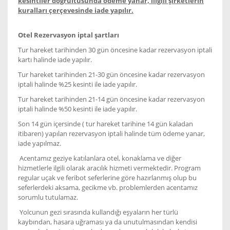
kesintiler doğrultusunda ödeme yanar, iligili şirketlerin
kuralları çerçevesinde iade yapılır.
Otel Rezervasyon iptal şartları
Tur hareket tarihinden 30 gün öncesine kadar rezervasyon iptali
kartı halinde iade yapılır.
Tur hareket tarihinden 21-30 gün öncesine kadar rezervasyon
iptali halinde %25 kesinti ile iade yapılır.
Tur hareket tarihinden 21-14 gün öncesine kadar rezervasyon
iptali halinde %50 kesinti ile iade yapılır.
Son 14 gün içersinde ( tur hareket tarihine 14 gün kaladan
itibaren) yapılan rezervasyon iptali halinde tüm ödeme yanar,
iade yapılmaz.
Acentamız geziye katılanlara otel, konaklama ve diğer
hizmetlerle ilgili olarak aracılık hizmeti vermektedir. Program
regular uçak ve feribot seferlerine göre hazırlanmış olup bu
seferlerdeki aksama, gecikme vb. problemlerden acentamız
sorumlu tutulamaz.
Yolcunun gezi sırasında kullandığı eşyaların her türlü
kaybından, hasara uğraması ya da unutulmasından kendisi