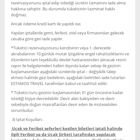
rezervasyonunu iptal edip ödediği ücretin tamamını iade alma
hakkına sahiptir. Bu durumda tüketicinin tazminat hakkı
doğmaz.
Ancak ödeme kredi kartı ile yapıldı ise;
Yapılan iptallerde gemi, feribot, otel veya firmasından gelecek
cevaba göre geri iade yapılır.
*Tüketici rezervasyonunu kendisinin veya 1. derecede
akrabalarının 10 günlük mutat iştigaline engel rahatsızlıklarını ve
ölümlerini tam teşekküllü devlet hastanesinden alınacak resmi
rapor ile belgelemeleri halleri dışında kalan sebep ile gezinin
başlamasından aşağıdaki sürelerde iptal – değişiklik talep
etmesi halinde gezi bedelinin; aşağıdaki belirtilen iade tutarları
ESTAMOS TRAVEL tarafından kabul ve taahhüt edilir.
* Tüketici turu gezinin başlamasından 31 gün öncesine kadar
istediği kişiye devredebilir. Devir alan bakiyeden ve devir
sebebiyle doğan masraflardan devir eden ile müteselsilen
sorumludur.
3) İptal Koşulları;
Uçak ve Feribot seferleri kesilen biletleri iptali halinde
ilgili Feribot ya da Uçak Şirketi tarafından yapılacak