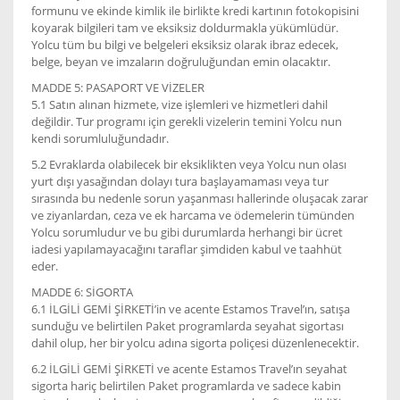
formunu ve ekinde kimlik ile birlikte kredi kartının fotokopisini
koyarak bilgileri tam ve eksiksiz doldurmakla yükümlüdür.
Yolcu tüm bu bilgi ve belgeleri eksiksiz olarak ibraz edecek,
belge, beyan ve imzaların doğruluğundan emin olacaktır.
MADDE 5: PASAPORT VE VİZELER
5.1 Satın alınan hizmete, vize işlemleri ve hizmetleri dahil
değildir. Tur programı için gerekli vizelerin temini Yolcu nun
kendi sorumluluğundadır.
5.2 Evraklarda olabilecek bir eksiklikten veya Yolcu nun olası
yurt dışı yasağından dolayı tura başlayamaması veya tur
sırasında bu nedenle sorun yaşanması hallerinde oluşacak zarar
ve ziyanlardan, ceza ve ek harcama ve ödemelerin tümünden
Yolcu sorumludur ve bu gibi durumlarda herhangi bir ücret
iadesi yapılamayacağını taraflar şimdiden kabul ve taahhüt
eder.
MADDE 6: SİGORTA
6.1 İLGİLİ GEMİ ŞİRKETİ’in ve acente Estamos Travel’ın, satışa
sunduğu ve belirtilen Paket programlarda seyahat sigortası
dahil olup, her bir yolcu adına sigorta poliçesi düzenlenecektir.
6.2 İLGİLİ GEMİ ŞİRKETİ ve acente Estamos Travel’ın seyahat
sigorta hariç belirtilen Paket programlarda ve sadece kabin