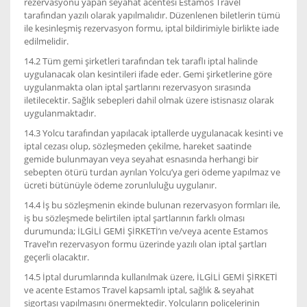
rezervasyonu yapan seyahat acentesi Estamos Travel
tarafından yazılı olarak yapılmalıdır. Düzenlenen biletlerin tümü
ile kesinleşmiş rezervasyon formu, iptal bildirimiyle birlikte iade
edilmelidir.
14.2 Tüm gemi şirketleri tarafından tek taraflı iptal halinde
uygulanacak olan kesintileri ifade eder. Gemi şirketlerine göre
uygulanmakta olan iptal şartlarını rezervasyon sırasında
iletilecektir. Sağlık sebepleri dahil olmak üzere istisnasız olarak
uygulanmaktadır.
14.3 Yolcu tarafından yapılacak iptallerde uygulanacak kesinti ve
iptal cezası olup, sözleşmeden çekilme, hareket saatinde
gemide bulunmayan veya seyahat esnasında herhangi bir
sebepten ötürü turdan ayrılan Yolcu’ya geri ödeme yapılmaz ve
ücreti bütünüyle ödeme zorunluluğu uygulanır.
14.4 İş bu sözleşmenin ekinde bulunan rezervasyon formları ile,
iş bu sözleşmede belirtilen iptal şartlarının farklı olması
durumunda; İLGİLİ GEMİ ŞİRKETİ’ın ve/veya acente Estamos
Travel’ın rezervasyon formu üzerinde yazılı olan iptal şartları
geçerli olacaktır.
14.5 İptal durumlarında kullanılmak üzere, İLGİLİ GEMİ ŞİRKETİ
ve acente Estamos Travel kapsamlı iptal, sağlık & seyahat
sigortası yapılmasını önermektedir. Yolcuların poliçelerinin