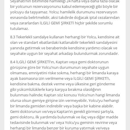
Seyahati’nin bitiminde hamileliği 24 hafta veya daha fazla olacak
bir yolcunun rezervasyonunu kabul edemeyeceği gibi böyle bir
yolcuyu da taşıyamaz. Yolcu; hamilelik durumunu rezervasyon
esnasında belirtmelidir, aksi takdirde doğacak iptal cezalarından
veya zararlardan İLGİLİ GEMİ ŞİRKETİ hiçbir şekilde sorumlu
tutulamaz.
8.3 Tekerlekli sandalye kullanan herhangi bir Yolcu, kendisine ait
olan ve standart ebatlardaki katlanabilir tekerlekli sandalyesini
yanında getirmek ve beraberinde kendisine yardımcı olacak ve
seyahate uygun bir seyahat arkadaşı bulundurmak zorundadır.
8.4 İLGİLİ GEMİ ŞİRKETİ’ın, Kaptan veya gemi doktorunun
görüşüne göre bir Yolcu’nun durumunun seyahate uygun
olmaması, emniyetini riske sokma, herhangi bir limanda karaya
ayak basmasına izin verilmeme veya İLGİLİ GEMİ ŞİRKETİ’ı,
kendisine bakma, destek verme veya ülkesine geri gönderme
gibi yükümlülüklerle karşı karşıya bırakma olasılığının
bulunması halinde; Kaptan söz konusu Yolcu’nun hangi limanda
olursa olsun gemiye girişine izin vermeyebilir, Yolcu’yu herhangi
bir limanda gemiden indirebilir veya başka bir kabine alabilir.
Gemi doktorunun ve/veya Kaptan’ın gerekli görmesi şartıyla,
gemi doktoru, ilk yardımda bulunmak ve ilaç veya diğer madde
tedavisinde bulunmak ve/ veya Yolcu’yu geminin revirine veya
herhangi bir limanda benzer bir kuruma yatırmak ve/veya