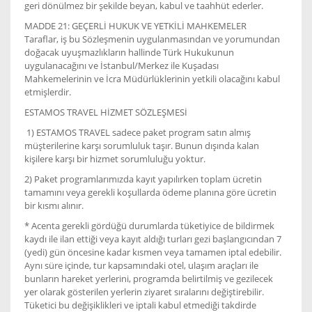
geri dönülmez bir şekilde beyan, kabul ve taahhüt ederler.
MADDE 21: GEÇERLİ HUKUK VE YETKİLİ MAHKEMELER
Taraflar, iş bu Sözleşmenin uygulanmasından ve yorumundan
doğacak uyuşmazlıkların hallinde Türk Hukukunun
uygulanacağını ve İstanbul/Merkez ile Kuşadası
Mahkemelerinin ve İcra Müdürlüklerinin yetkili olacağını kabul
etmişlerdir.
ESTAMOS TRAVEL HİZMET SÖZLEŞMESİ
1) ESTAMOS TRAVEL sadece paket program satın almış
müşterilerine karşı sorumluluk taşır. Bunun dışında kalan
kişilere karşı bir hizmet sorumluluğu yoktur.
2) Paket programlarımızda kayıt yapılırken toplam ücretin
tamamını veya gerekli koşullarda ödeme planına göre ücretin
bir kısmı alınır.
* Acenta gerekli gördüğü durumlarda tüketiyice de bildirmek
kaydı ile ilan ettiği veya kayıt aldığı turları gezi başlangıcından 7
(yedi) gün öncesine kadar kısmen veya tamamen iptal edebilir.
Aynı süre içinde, tur kapsamındaki otel, ulaşım araçları ile
bunların hareket yerlerini, programda belirtilmiş ve gezilecek
yer olarak gösterilen yerlerin ziyaret sıralarını değiştirebilir.
Tüketici bu değişiklikleri ve iptali kabul etmediği takdirde