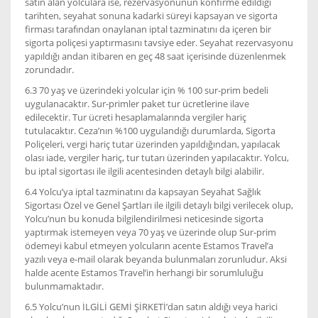
satın alan yolculara ise, rezervasyonunun konfirme edildiği
tarihten, seyahat sonuna kadarki süreyi kapsayan ve sigorta
firması tarafından onaylanan iptal tazminatını da içeren bir
sigorta poliçesi yaptırmasını tavsiye eder. Seyahat rezervasyonu
yapıldığı andan itibaren en geç 48 saat içerisinde düzenlenmek
zorundadır.
6.3 70 yaş ve üzerindeki yolcular için % 100 sur-prim bedeli
uygulanacaktır. Sur-primler paket tur ücretlerine ilave
edilecektir. Tur ücreti hesaplamalarında vergiler hariç
tutulacaktır. Ceza’nın %100 uygulandığı durumlarda, Sigorta
Poliçeleri, vergi hariç tutar üzerinden yapıldığından, yapılacak
olası iade, vergiler hariç, tur tutarı üzerinden yapılacaktır. Yolcu,
bu iptal sigortası ile ilgili acentesinden detaylı bilgi alabilir.
6.4 Yolcu’ya iptal tazminatını da kapsayan Seyahat Sağlık
Sigortası Özel ve Genel Şartları ile ilgili detaylı bilgi verilecek olup,
Yolcu’nun bu konuda bilgilendirilmesi neticesinde sigorta
yaptırmak istemeyen veya 70 yaş ve üzerinde olup Sur-prim
ödemeyi kabul etmeyen yolcuların acente Estamos Travel’a
yazılı veya e-mail olarak beyanda bulunmaları zorunludur. Aksi
halde acente Estamos Travel’in herhangi bir sorumluluğu
bulunmamaktadır.
6.5 Yolcu’nun İLGİLİ GEMİ ŞİRKETİ’dan satın aldığı veya harici