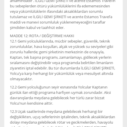
anlamındadır . İLGİLİ GEMİ ŞİRKETİ ve acente Estamos Travel’ın
bu sebeplerden ötürü yükümlülüklerini ifa edememesinden
veya yükümlülüklerin ifasındaki aksaklıklardan sorumlu
tutulamaz ve İLGİLİ GEMİ ŞİRKETİ ve acente Estamos Travel’a
maddi ve manevi sorumluluk yüklenemeyeceğini taraflar
şimdiden kabul ve taahhüt eder.
MADDE 12: ROTA / DEĞİŞTİRME HAKKI
12.1 Gemi yolculuklarında, mücbir sebepler, güvenlik, teknik
zorunluluklar, hava koşulları, alçak ve yüksek su seviyeleri gibi
zorunlu hallerde; gemi şirketinin merkezinin de onayıyla,
Kaptan, tek başına programı, zamanlamayı, gidilecek yerlerin
sıralamasını değiştirebilir veya programda belirtilen limanların
ziyaretini iptal edebilir. Bu tür durumlarda İLGİLİ GEMİ ŞİRKETİ,
Yolcu’ya karşı herhangi bir yükümlülük veya mesuliyet altında
olmayacaktır.
12.2 Gemi yolculuğunun seyir esnasında Yolcular Kaptanın
günlük ilan ettiği programa harfiyen uymak zorundadır. Aksi
davranışlarda meydana gelebilecek her türlü zarar bizzat
Yolcu’nun kendisine aittir.
12.3 Uçak saatlerinde meydana gelebilecek herhangi bir
değişiklikten, uçuş seferlerinin iptalinden, teknik aksaklıklardan
dolayı meydana gelebilecek rötar ve gecikmelerden, havayolu