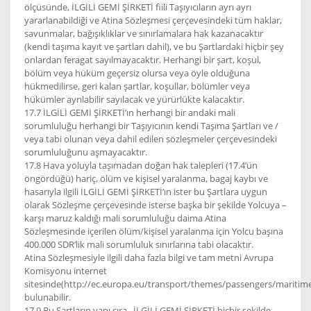
ölçüsünde, İLGİLİ GEMİ ŞİRKETİ fiili Taşıyıcıların ayrı ayrı
yararlanabildiği ve Atina Sözleşmesi çerçevesindeki tüm haklar,
savunmalar, bağışıklıklar ve sınırlamalara hak kazanacaktır
(kendi taşıma kayıt ve şartları dahil), ve bu Şartlardaki hiçbir şey
onlardan feragat sayılmayacaktır. Herhangi bir şart, koşul,
bölüm veya hüküm geçersiz olursa veya öyle olduğuna
hükmedilirse, geri kalan şartlar, koşullar, bölümler veya
hükümler ayrılabilir sayılacak ve yürürlükte kalacaktır.
17.7 İLGİLİ GEMİ ŞİRKETİ’ın herhangi bir andaki mali
sorumluluğu herhangi bir Taşıyıcının kendi Taşıma Şartları ve /
veya tabi olunan veya dahil edilen sözleşmeler çerçevesindeki
sorumluluğunu aşmayacaktır.
17.8 Hava yoluyla taşımadan doğan hak talepleri (17.4’ün
öngördüğü) hariç, ölüm ve kişisel yaralanma, bagaj kaybı ve
hasarıyla ilgili İLGİLİ GEMİ ŞİRKETİ’ın ister bu Şartlara uygun
olarak Sözleşme çerçevesinde isterse başka bir şekilde Yolcuya –
karşı maruz kaldığı mali sorumluluğu daima Atina
Sözleşmesinde içerilen ölüm/kişisel yaralanma için Yolcu başına
400.000 SDR’lik mali sorumluluk sınırlarına tabi olacaktır.
Atina Sözleşmesiyle ilgili daha fazla bilgi ve tam metni Avrupa
Komisyonu internet
sitesinde(http://ec.europa.eu/transport/themes/passengers/maritim
bulunabilir.
17.9 Bu Şartların yanı sıra , İLGİLİ GEMİ ŞİRKETİ hiçbir şekilde