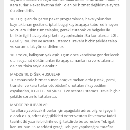
Kara turları Paket fiyatına dahil olan bir hizmet değildir ve ayrıca
ücretlendirilir.
18.2 Uçuşları da içeren paket programlarda, hava yolundan
kaynaklanan gecikme, iptal, bagaj kaybı,uçuşa kabul edilmeyen
yolculara ilişkin tüm talepler, gerekli tutanak ve belgeler ile
birlikte ilgili hava yolu şirketine yapılmalıdır. Bu konularda İLGİLİ
GEMİ ŞİRKETİ’ın ve acente Estamos Travel’a hiçbir şekilde talep
ve sorumluluk yönlendirilemez.
18.3 Yolcu, kalkıştan yaklaşık 3 gün önce kendisine gönderilecek
olan seyahat dökümanları ile uçuş zamanlarına ve rotalarına
dair mutlaka teyid alacaktır.
MADDE 19: DİĞER HUSUSLAR
Tur esnasında hizmet sunan araç ve mekanlarda (Uçak , gemi ,
transfer ve kara turlar otobüsleri) unutulan / kaybedilen
eşyalardan, İLGİLİ GEMİ ŞİRKETİ ve acente Estamos Travel hiçbir
şekilde sorumlu tutulamaz.
MADDE 20: İHBARLAR
Taraflara yapılacak ihbarlar için aşağıdaki adres bilgileri geçerli
olacak olup, adres değişiklikleri noter vasıtası ile ve/veya iadeli
taahhütlü yazı ile bildirilmediği takdirde bu adreslere Tebligat
kanununun 35. Maddesi gereği Tebligat yapılacağını, taraflar