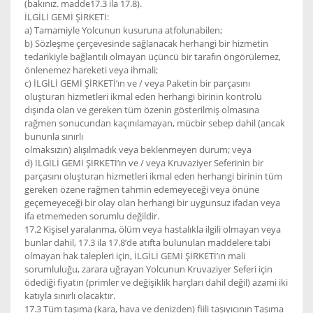
(bakınız. madde17.3 ila 17.8).
İLGİLİ GEMİ ŞİRKETİ:
a) Tamamiyle Yolcunun kusuruna atfolunabilen;
b) Sözleşme çerçevesinde sağlanacak herhangi bir hizmetin
tedarikiyle bağlantılı olmayan üçüncü bir tarafın öngörülemez,
önlenemez hareketi veya ihmali;
c) İLGİLİ GEMİ ŞİRKETİ’ın ve / veya Paketin bir parçasını
oluşturan hizmetleri ikmal eden herhangi birinin kontrolü
dışında olan ve gereken tüm özenin gösterilmiş olmasına
rağmen sonucundan kaçınılamayan, mücbir sebep dahil (ancak
bununla sınırlı
olmaksızın) alışılmadık veya beklenmeyen durum; veya
d) İLGİLİ GEMİ ŞİRKETİ’ın ve / veya Kruvaziyer Seferinin bir
parçasını oluşturan hizmetleri ikmal eden herhangi birinin tüm
gereken özene rağmen tahmin edemeyeceği veya önüne
geçemeyeceği bir olay olan herhangi bir uygunsuz ifadan veya
ifa etmemeden sorumlu değildir.
17.2 Kişisel yaralanma, ölüm veya hastalıkla ilgili olmayan veya
bunlar dahil, 17.3 ila 17.8’de atıfta bulunulan maddelere tabi
olmayan hak talepleri için, İLGİLİ GEMİ ŞİRKETİ’ın mali
sorumluluğu, zarara uğrayan Yolcunun Kruvaziyer Seferi için
ödediği fiyatın (primler ve değişiklik harçları dahil değil) azami iki
katıyla sınırlı olacaktır.
17.3 Tüm taşıma (kara, hava ve denizden) fiili taşıyıcının Taşıma