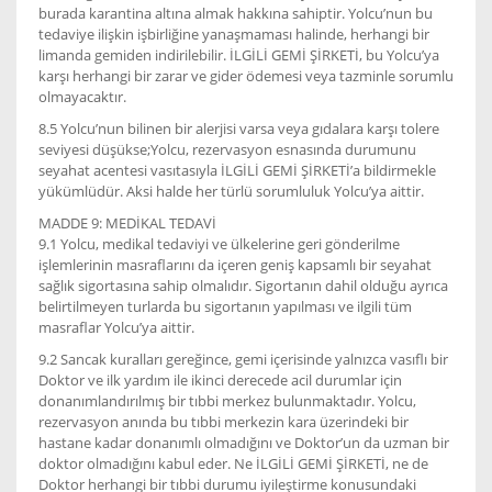
burada karantina altına almak hakkına sahiptir. Yolcu’nun bu
tedaviye ilişkin işbirliğine yanaşmaması halinde, herhangi bir
limanda gemiden indirilebilir. İLGİLİ GEMİ ŞİRKETİ, bu Yolcu’ya
karşı herhangi bir zarar ve gider ödemesi veya tazminle sorumlu
olmayacaktır.
8.5 Yolcu’nun bilinen bir alerjisi varsa veya gıdalara karşı tolere
seviyesi düşükse;Yolcu, rezervasyon esnasında durumunu
seyahat acentesi vasıtasıyla İLGİLİ GEMİ ŞİRKETİ’a bildirmekle
yükümlüdür. Aksi halde her türlü sorumluluk Yolcu’ya aittir.
MADDE 9: MEDİKAL TEDAVİ
9.1 Yolcu, medikal tedaviyi ve ülkelerine geri gönderilme
işlemlerinin masraflarını da içeren geniş kapsamlı bir seyahat
sağlık sigortasına sahip olmalıdır. Sigortanın dahil olduğu ayrıca
belirtilmeyen turlarda bu sigortanın yapılması ve ilgili tüm
masraflar Yolcu’ya aittir.
9.2 Sancak kuralları gereğince, gemi içerisinde yalnızca vasıflı bir
Doktor ve ilk yardım ile ikinci derecede acil durumlar için
donanımlandırılmış bir tıbbi merkez bulunmaktadır. Yolcu,
rezervasyon anında bu tıbbi merkezin kara üzerindeki bir
hastane kadar donanımlı olmadığını ve Doktor’un da uzman bir
doktor olmadığını kabul eder. Ne İLGİLİ GEMİ ŞİRKETİ, ne de
Doktor herhangi bir tıbbi durumu iyileştirme konusundaki