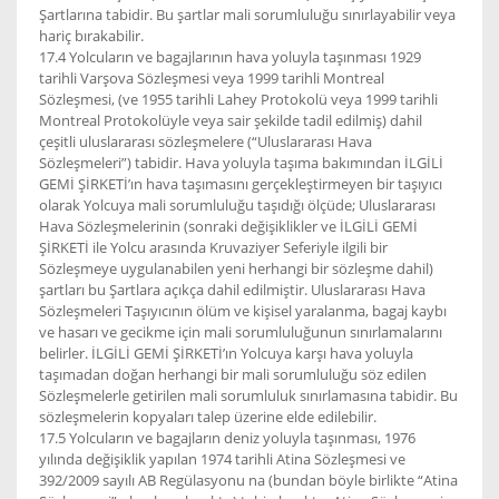
Şartlarına tabidir. Bu şartlar mali sorumluluğu sınırlayabilir veya
hariç bırakabilir.
17.4 Yolcuların ve bagajlarının hava yoluyla taşınması 1929
tarihli Varşova Sözleşmesi veya 1999 tarihli Montreal
Sözleşmesi, (ve 1955 tarihli Lahey Protokolü veya 1999 tarihli
Montreal Protokolüyle veya sair şekilde tadil edilmiş) dahil
çeşitli uluslararası sözleşmelere (“Uluslararası Hava
Sözleşmeleri”) tabidir. Hava yoluyla taşıma bakımından İLGİLİ
GEMİ ŞİRKETİ’ın hava taşımasını gerçekleştirmeyen bir taşıyıcı
olarak Yolcuya mali sorumluluğu taşıdığı ölçüde; Uluslararası
Hava Sözleşmelerinin (sonraki değişiklikler ve İLGİLİ GEMİ
ŞİRKETİ ile Yolcu arasında Kruvaziyer Seferiyle ilgili bir
Sözleşmeye uygulanabilen yeni herhangi bir sözleşme dahil)
şartları bu Şartlara açıkça dahil edilmiştir. Uluslararası Hava
Sözleşmeleri Taşıyıcının ölüm ve kişisel yaralanma, bagaj kaybı
ve hasarı ve gecikme için mali sorumluluğunun sınırlamalarını
belirler. İLGİLİ GEMİ ŞİRKETİ’ın Yolcuya karşı hava yoluyla
taşımadan doğan herhangi bir mali sorumluluğu söz edilen
Sözleşmelerle getirilen mali sorumluluk sınırlamasına tabidir. Bu
sözleşmelerin kopyaları talep üzerine elde edilebilir.
17.5 Yolcuların ve bagajların deniz yoluyla taşınması, 1976
yılında değişiklik yapılan 1974 tarihli Atina Sözleşmesi ve
392/2009 sayılı AB Regülasyonu na (bundan böyle birlikte “Atina