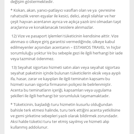
değişim göstermektedir.
* Kokan, akan, yanıcı-patlayıcı vasıfları olan ve ya çevresine
rahatsızlık veren eşyalar ile kesici, delici, ateşli silahlar ve her
çeşit hayvan acentanın ayrıca ve açıkça yazılı izni olmadan taşıt
araçlarına ve konaklanacak tesislere alınmazlar.
12) Vize ve pasaport işlemleri tüketicinin kendisine aittir. Vize
alınması o ülkeye giriş garantisi vermediğinde, ülkeye kabul
edilmeyenler açısından acentanın – ESTAMOS TRAVEL ‘ın hiçbir
sorumluluğu yoktur Ve bu sebeple gezi ile ilgili herhangi bir iade
veya tazminat ödenmez.
13) Seyahat sigortası hizmeti satın alan veya seyahat sigortası
seyahat paketinin içinde bulunan tüketicilerin eksik veya ayıplı
ifa, hasar, zarar ve kayıpları ile ilgili teminatın kapsamı bu
hizmeti sunan sigorta firmasının poliçesi ile belirlenmiştir.
Acenta bu teminatların içeriği, kapsamları veya uygulama
şekilleri ile ilgili herhangi bir sorumluluk taşımamaktadır.
* Tüketicinin, başladığı turu hizmetin kusurlu olduğundan
bahisle terk etmesi halinde, turu terk ettiğini acenta yetkilisine
ve gemi şirketine sebepleri yazılı olarak bildirmek zorundadır.
Aksi halde tüketici turu ter etmiş sayılmış ve hizmeti alıp
kullanmış addolunur.