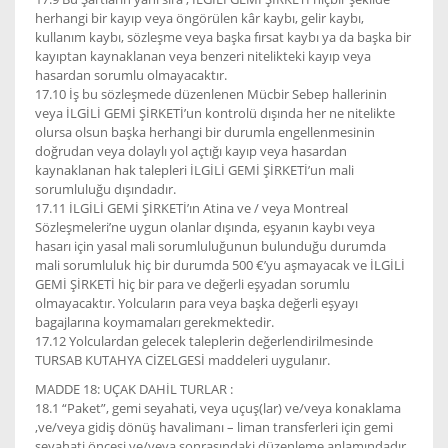
herhangi bir kayıp veya öngörülen kâr kaybı, gelir kaybı,
kullanım kaybı, sözleşme veya başka fırsat kaybı ya da başka bir
kayıptan kaynaklanan veya benzeri nitelikteki kayıp veya
hasardan sorumlu olmayacaktır.
17.10 İş bu sözleşmede düzenlenen Mücbir Sebep hallerinin
veya İLGİLİ GEMİ ŞİRKETİ’un kontrolü dışında her ne nitelikte
olursa olsun başka herhangi bir durumla engellenmesinin
doğrudan veya dolaylı yol açtığı kayıp veya hasardan
kaynaklanan hak talepleri İLGİLİ GEMİ ŞİRKETİ’un mali
sorumluluğu dışındadır.
17.11 İLGİLİ GEMİ ŞİRKETİ’ın Atina ve / veya Montreal
Sözleşmeleri’ne uygun olanlar dışında, eşyanın kaybı veya
hasarı için yasal mali sorumluluğunun bulunduğu durumda
mali sorumluluk hiç bir durumda 500 €’yu aşmayacak ve İLGİLİ
GEMİ ŞİRKETİ hiç bir para ve değerli eşyadan sorumlu
olmayacaktır. Yolcuların para veya başka değerli eşyayı
bagajlarına koymamaları gerekmektedir.
17.12 Yolculardan gelecek taleplerin değerlendirilmesinde
TURSAB KUTAHYA CİZELGESİ maddeleri uygulanır.
MADDE 18: UÇAK DAHİL TURLAR :
18.1 “Paket”, gemi seyahati, veya uçuş(lar) ve/veya konaklama
,ve/veya gidiş dönüş havalimanı – liman transferleri için gemi
seyahati öncesi ve/veya sonrasındaki düzenleme anlamındadır.