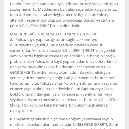
taahhüt etmiştir. Kara turlarıyla ilgili iptal ve değişikliklerde iş bu
sözleşmenin 16. Maddesinde belirtilen seçenekler uygulanmaz.
Kara turlarındaki iptal ve değişiklikler ile ilgili olarak Yolcu’ya
alternatif seçenek sunulup sunulmayacağı, durum ve şartlara
göre İLGİLİ GEMİ ŞİRKETİ’in takdirindedir.
MADDE 8: SAĞLIK VE SEYAHAT ETMEYE UYGUNLUK
8.1 Yolcu, kayıt yaptıracağı turun sağlık ve kondisyon
durumlarına uygunluğunu değerlendirmekten kendisi
sorumludur. Yolcu; bu amaçla İLGİLİ GEMİ ŞİRKETİ’dan gerekli
yazılı ve sözlü bilgilendirmeyi talep edebilir. Herhangi bir sağlık
problemi olan Yolcu, tura kayıt yaptırmadan önce doktorlarına
danışarak onay almakla ve bu durumu acentesine ve İLGİLİ
GEMİ ŞİRKETİ’a bildirmekle yükümlüdür. Bu yükümlülüğün
yerine getirilmemesi veya doğru bilgi verilmemesi halinde her
türlü sorumluluk Yolcu’ya aittir. Yolcu’nun durumunun seyahat
etmeye uygun olmaması nedeniyle Gemi Kaptanı veya Gemi
Doktoru tarafından gemiye binmesine izin verilmemesi veya
seyahate devam etmesine izin verilmemesi halinde İLGİLİ GEMİ
ŞİRKETİ bu Yolcu’ya karşı herhangi bir yükümlülük altında
olmayacaktır.
8.2 Seyahat gemilerinin hiçbirinde doğum yaptırmaya uygun
medikal imkanlar bulunmamaktadır. İLGİLİ GEMİ ŞİRKETİ, Gemi