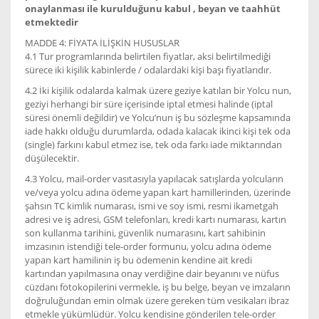
onaylanması ile kurulduğunu kabul , beyan ve taahhüt
etmektedir
MADDE 4: FİYATA İLİŞKİN HUSUSLAR
4.1 Tur programlarında belirtilen fiyatlar, aksi belirtilmediği
sürece iki kişilik kabinlerde / odalardaki kişi başı fiyatlarıdır.
4.2 İki kişilik odalarda kalmak üzere geziye katılan bir Yolcu nun,
geziyi herhangi bir süre içerisinde iptal etmesi halinde (iptal
süresi önemli değildir) ve Yolcu’nun iş bu sözleşme kapsamında
iade hakkı olduğu durumlarda, odada kalacak ikinci kişi tek oda
(single) farkını kabul etmez ise, tek oda farkı iade miktarından
düşülecektir.
4.3 Yolcu, mail-order vasıtasıyla yapılacak satışlarda yolcuların
ve/veya yolcu adına ödeme yapan kart hamillerinden, üzerinde
şahsın TC kimlik numarası, ismi ve soy ismi, resmi ikametgah
adresi ve iş adresi, GSM telefonları, kredi kartı numarası, kartın
son kullanma tarihini, güvenlik numarasını, kart sahibinin
imzasının istendiği tele-order formunu, yolcu adına ödeme
yapan kart hamilinin iş bu ödemenin kendine ait kredi
kartından yapılmasına onay verdiğine dair beyanını ve nüfus
cüzdanı fotokopilerini vermekle, iş bu belge, beyan ve imzaların
doğruluğundan emin olmak üzere gereken tüm vesikaları ibraz
etmekle yükümlüdür. Yolcu kendisine gönderilen tele-order