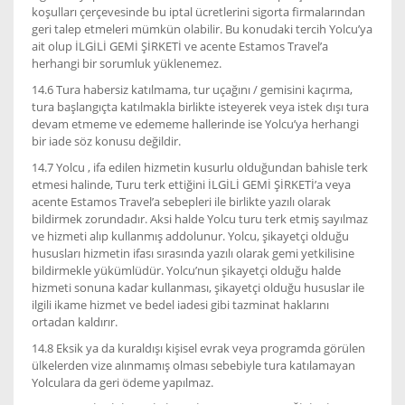
koşulları çerçevesinde bu iptal ücretlerini sigorta firmalarından
geri talep etmeleri mümkün olabilir. Bu konudaki tercih Yolcu’ya
ait olup İLGİLİ GEMİ ŞİRKETİ ve acente Estamos Travel’a
herhangi bir sorumluk yüklenemez.
14.6 Tura habersiz katılmama, tur uçağını / gemisini kaçırma,
tura başlangıçta katılmakla birlikte isteyerek veya istek dışı tura
devam etmeme ve edememe hallerinde ise Yolcu’ya herhangi
bir iade söz konusu değildir.
14.7 Yolcu , ifa edilen hizmetin kusurlu olduğundan bahisle terk
etmesi halinde, Turu terk ettiğini İLGİLİ GEMİ ŞİRKETİ’a veya
acente Estamos Travel’a sebepleri ile birlikte yazılı olarak
bildirmek zorundadır. Aksi halde Yolcu turu terk etmiş sayılmaz
ve hizmeti alıp kullanmış addolunur. Yolcu, şikayetçi olduğu
hususları hizmetin ifası sırasında yazılı olarak gemi yetkilisine
bildirmekle yükümlüdür. Yolcu’nun şikayetçi olduğu halde
hizmeti sonuna kadar kullanması, şikayetçi olduğu hususlar ile
ilgili ikame hizmet ve bedel iadesi gibi tazminat haklarını
ortadan kaldırır.
14.8 Eksik ya da kuraldışı kişisel evrak veya programda görülen
ülkelerden vize alınmamış olması sebebiyle tura katılamayan
Yolculara da geri ödeme yapılmaz.