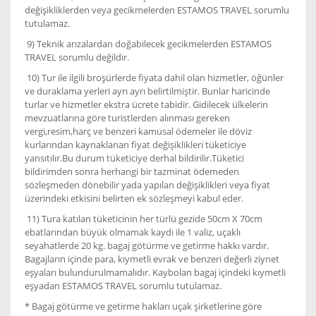
değişikliklerden veya gecikmelerden ESTAMOS TRAVEL sorumlu
tutulamaz.
9) Teknik arızalardan doğabilecek gecikmelerden ESTAMOS
TRAVEL sorumlu değildir.
10) Tur ile ilgili broşürlerde fiyata dahil olan hizmetler, öğünler
ve duraklama yerleri ayrı ayrı belirtilmiştir. Bunlar haricinde
turlar ve hizmetler ekstra ücrete tabidir. Gidilecek ülkelerin
mevzuatlarına göre turistlerden alınması gereken
vergi,resim,harç ve benzeri kamusal ödemeler ile döviz
kurlarından kaynaklanan fiyat değişiklikleri tüketiciye
yansıtılır.Bu durum tüketiciye derhal bildirilir.Tüketici
bildirimden sonra herhangi bir tazminat ödemeden
sözleşmeden dönebilir yada yapılan değişiklikleri veya fiyat
üzerindeki etkisini belirten ek sözleşmeyi kabul eder.
11) Tura katılan tüketicinin her türlü gezide 50cm X 70cm
ebatlarından büyük olmamak kaydı ile 1 valiz, uçaklı
seyahatlerde 20 kg. bagaj götürme ve getirme hakkı vardır.
Bagajların içinde para, kıymetli evrak ve benzeri değerli ziynet
eşyaları bulundurulmamalıdır. Kaybolan bagaj içindeki kıymetli
eşyadan ESTAMOS TRAVEL sorumlu tutulamaz.
* Bagaj götürme ve getirme hakları uçak şirketlerine göre