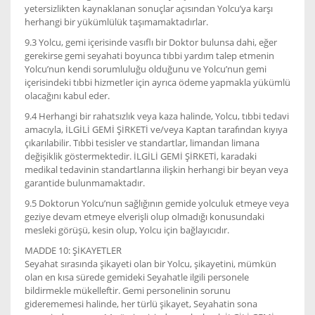
yetersizlikten kaynaklanan sonuçlar açısından Yolcu’ya karşı
herhangi bir yükümlülük taşımamaktadırlar.
9.3 Yolcu, gemi içerisinde vasıflı bir Doktor bulunsa dahi, eğer
gerekirse gemi seyahati boyunca tıbbi yardım talep etmenin
Yolcu’nun kendi sorumluluğu olduğunu ve Yolcu’nun gemi
içerisindeki tıbbi hizmetler için ayrıca ödeme yapmakla yükümlü
olacağını kabul eder.
9.4 Herhangi bir rahatsızlık veya kaza halinde, Yolcu, tıbbi tedavi
amacıyla, İLGİLİ GEMİ ŞİRKETİ ve/veya Kaptan tarafından kıyıya
çıkarılabilir. Tıbbi tesisler ve standartlar, limandan limana
değişiklik göstermektedir. İLGİLİ GEMİ ŞİRKETİ, karadaki
medikal tedavinin standartlarına ilişkin herhangi bir beyan veya
garantide bulunmamaktadır.
9.5 Doktorun Yolcu’nun sağlığının gemide yolculuk etmeye veya
geziye devam etmeye elverişli olup olmadığı konusundaki
mesleki görüşü, kesin olup, Yolcu için bağlayıcıdır.
MADDE 10: ŞİKAYETLER
Seyahat sırasında şikayeti olan bir Yolcu, şikayetini, mümkün
olan en kısa sürede gemideki Seyahatle ilgili personele
bildirmekle mükelleftir. Gemi personelinin sorunu
giderememesi halinde, her türlü şikayet, Seyahatin sona