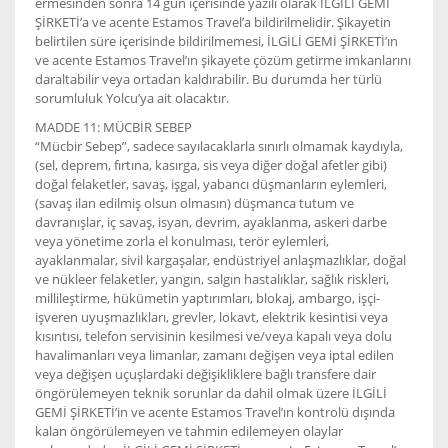
ermesinden sonra 14 gün içerisinde yazılı olarak İLGİLİ GEMİ
ŞİRKETİ’a ve acente Estamos Travel’a bildirilmelidir. Şikayetin
belirtilen süre içerisinde bildirilmemesi, İLGİLİ GEMİ ŞİRKETİ’ın
ve acente Estamos Travel’ın şikayete çözüm getirme imkanlarını
daraltabilir veya ortadan kaldırabilir. Bu durumda her türlü
sorumluluk Yolcu’ya ait olacaktır.
MADDE 11: MÜCBİR SEBEP
“Mücbir Sebep”, sadece sayılacaklarla sınırlı olmamak kaydıyla,
(sel, deprem, fırtına, kasırga, sis veya diğer doğal afetler gibi)
doğal felaketler, savaş, işgal, yabancı düşmanların eylemleri,
(savaş ilan edilmiş olsun olmasın) düşmanca tutum ve
davranışlar, iç savaş, isyan, devrim, ayaklanma, askeri darbe
veya yönetime zorla el konulması, terör eylemleri,
ayaklanmalar, sivil kargaşalar, endüstriyel anlaşmazlıklar, doğal
ve nükleer felaketler, yangın, salgın hastalıklar, sağlık riskleri,
millileştirme, hükümetin yaptırımları, blokaj, ambargo, işçi-
işveren uyuşmazlıkları, grevler, lokavt, elektrik kesintisi veya
kısıntısı, telefon servisinin kesilmesi ve/veya kapalı veya dolu
havalimanları veya limanlar, zamanı değişen veya iptal edilen
veya değişen uçuşlardaki değişikliklere bağlı transfere dair
öngörülemeyen teknik sorunlar da dahil olmak üzere İLGİLİ
GEMİ ŞİRKETİ’in ve acente Estamos Travel’ın kontrolü dışında
kalan öngörülemeyen ve tahmin edilemeyen olaylar