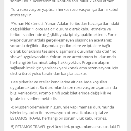
sorumludur. Acentamız bu konuda sorumluluk kabul etmez.
Tura rezervasyon yaptıran herkes rezervasyon şartlarını kabul
etmiş sayılır.
*Yunan Hükümeti , Yunan Adaları feribotları hava şartlarındaki
değişiklikleri ’’Force Major’’ durum olarak kabul etmekte ve
feribot saatlerinde değişiklik yada iptal yapabilmektedir. Force
Major durumlardaki gerçekleşmeyen ulaşımdan acentamız
sorumlu değildir. Ulaşımdaki gecikmelere ve iptallere bağlı
olarak konaklama tesisine ulaşamama durumlarında otel ’’ no
show ‘‘ uygulayacaktır. Yolcunun ve acentamızın bu durumda
herhangi bir tazminat talep hakkı yoktur. Program akışını
sağlayabilmek için yapılacak yeni konaklama rezervasyonu için
ekstra ücret yolcu tarafından karşılanacaktır.
Bazı şirketler ve oteller kendilerine ait özel iade koşulları
uygulamaktadır. Bu durumlarda size rezervasyon aşamasında
bilgi verilecektir. Promo sinifi uçak biletlerinde değişiklik ve
iptale izin verilmemektedir.
4) Müşteri ödemelerinin gününde yapılmaması durumunda
isimlerle yapılan ön rezervasyon otomatik olarak iptal ve
ESTAMOS TRAVEL herhangi bir sorumluluk kabul etmez.
5) ESTAMOS TRAVEL gezi ücretleri, programlama esnasındaki TL