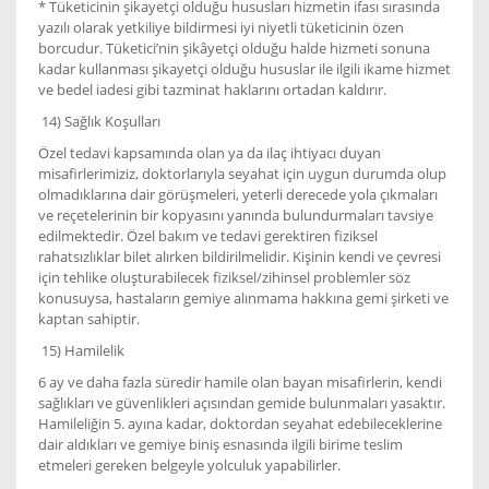
* Tüketicinin şikayetçi olduğu hususları hizmetin ifası sırasında
yazılı olarak yetkiliye bildirmesi iyi niyetli tüketicinin özen
borcudur. Tüketici’nin şikâyetçi olduğu halde hizmeti sonuna
kadar kullanması şikayetçi olduğu hususlar ile ilgili ikame hizmet
ve bedel iadesi gibi tazminat haklarını ortadan kaldırır.
14) Sağlık Koşulları
Özel tedavi kapsamında olan ya da ilaç ihtiyacı duyan
misafirlerimiziz, doktorlarıyla seyahat için uygun durumda olup
olmadıklarına dair görüşmeleri, yeterli derecede yola çıkmaları
ve reçetelerinin bir kopyasını yanında bulundurmaları tavsiye
edilmektedir. Özel bakım ve tedavi gerektiren fiziksel
rahatsızlıklar bilet alırken bildirilmelidir. Kişinin kendi ve çevresi
için tehlike oluşturabilecek fiziksel/zihinsel problemler söz
konusuysa, hastaların gemiye alınmama hakkına gemi şirketi ve
kaptan sahiptir.
15) Hamilelik
6 ay ve daha fazla süredir hamile olan bayan misafirlerin, kendi
sağlıkları ve güvenlikleri açısından gemide bulunmaları yasaktır.
Hamileliğin 5. ayına kadar, doktordan seyahat edebileceklerine
dair aldıkları ve gemiye biniş esnasında ilgili birime teslim
etmeleri gereken belgeyle yolculuk yapabilirler.