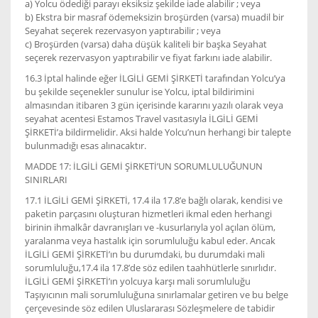
a) Yolcu ödediği parayı eksiksiz şekilde iade alabilir ; veya
b) Ekstra bir masraf ödemeksizin broşürden (varsa) muadil bir
Seyahat seçerek rezervasyon yaptırabilir ; veya
c) Broşürden (varsa) daha düşük kaliteli bir başka Seyahat
seçerek rezervasyon yaptırabilir ve fiyat farkını iade alabilir.
16.3 İptal halinde eğer İLGİLİ GEMİ ŞİRKETİ tarafından Yolcu’ya
bu şekilde seçenekler sunulur ise Yolcu, iptal bildirimini
almasından itibaren 3 gün içerisinde kararını yazılı olarak veya
seyahat acentesi Estamos Travel vasıtasıyla İLGİLİ GEMİ
ŞİRKETİ’a bildirmelidir. Aksi halde Yolcu’nun herhangi bir talepte
bulunmadığı esas alınacaktır.
MADDE 17: İLGİLİ GEMİ ŞİRKETİ’UN SORUMLULUĞUNUN
SINIRLARI
17.1 İLGİLİ GEMİ ŞİRKETİ, 17.4 ila 17.8’e bağlı olarak, kendisi ve
paketin parçasını oluşturan hizmetleri ikmal eden herhangi
birinin ihmalkâr davranışları ve -kusurlarıyla yol açılan ölüm,
yaralanma veya hastalık için sorumluluğu kabul eder. Ancak
İLGİLİ GEMİ ŞİRKETİ’ın bu durumdaki, bu durumdaki mali
sorumluluğu,17.4 ila 17.8’de söz edilen taahhütlerle sınırlıdır.
İLGİLİ GEMİ ŞİRKETİ’ın yolcuya karşı mali sorumluluğu
Taşıyıcının mali sorumluluğuna sınırlamalar getiren ve bu belge
çerçevesinde söz edilen Uluslararası Sözleşmelere de tabidir