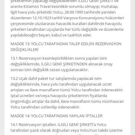
şirketlerinin yapacağı değişikliklerden İLGİLİ GEMİ ŞİRKETİ ve
acente Estamos Travel kesinlikle sorumlu olmayıp; muhatap,
ilgili hava yolu şirketidir.Yolcu, 28.09.1995 tarihinde yeniden
düzenlenen 12.10.1923 tarihli Varşova Konvansiyonu hükümleri
çerçevesinde uluslararası havacılık kuralları dahilinde havayolu
şirketleri tarafından uçuşlarda her türlü değişiklik ve düzenleme
yapılabileceğini beyan, kabul ve taahhüt eder.
MADDE 13: YOLCU TARAFINDAN TALEP EDİLEN REZERVASYON
DEĞİŞİKLİKLERİ
13.1 Rezervasyon kesinleştirildikten sonra yapılan isim
değişikliklerinde, İLGİLİ GEMİ ŞİRKETİNDEN alınacak onay
sonrası isim değişiklik cezası uygulanacaktır.
13.2 Uçak dahil paket tur satışlarında yapılacak isim
değişikliklerinde, hava yolu tarafından uygulanacak ücret
artışları ve ilave masrafların tümü Yolcu tarafından ödenecektir.
İptal ücretleri ve/veya havayolu şirketlerinin fiyatlarda
öngördüğü artışlar da dahil, ilave masrafların tümü münhasıran
Yolcu tarafından üstlenilip ödenecektir.
MADDE 14: YOLCU TARAFINDAN YAPILAN İPTALLER
14.1 Rezervasyon iptalleri, İLGİLİ GEMİ ŞİRKETİ’a Yolcu
tarafından yazılı olarak doğrudan veya Yolcu’nun talebi üzerine