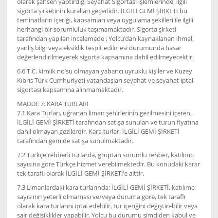
olarak şahsen yaptırdığı Seyahat Sigortası işlemlerinde, ilgili
sigorta şirketinin kuralları geçerlidir. İLGİLİ GEMİ ŞİRKETİ bu
teminatların içeriği, kapsamları veya uygulama şekilleri ile ilgili
herhangi bir sorumluluk taşımamaktadır. Sigorta şirketi
tarafından yapılan incelemede ; Yolcu’dan kaynaklanan ihmal,
yanlış bilgi veya eksiklik tespit edilmesi durumunda hasar
değerlendirilmeyerek sigorta kapsamına dahil edilmeyecektir.
6.6 T.C. kimlik no’su olmayan yabancı uyruklu kişiler ve Kuzey
Kıbrıs Türk Cumhuriyeti vatandaşları seyahat ve seyahat iptal
sigortası kapsamına alınmamaktadır.
MADDE 7: KARA TURLARI
7.1 Kara Turları, uğranan liman şehirlerinin gezilmesini içeren,
İLGİLİ GEMİ ŞİRKETİ tarafından satışa sunulan ve turun fiyatına
dahil olmayan gezilerdir. Kara turları İLGİLİ GEMİ ŞİRKETİ
tarafından gemide satışa sunulmaktadır.
7.2 Türkçe rehberli turlarda, gruptan sorumlu rehber, katılımcı
sayısına gore Türkçe hizmet verebilmektedir. Bu konudaki karar
tek taraflı olarak İLGİLİ GEMİ ŞİRKETİ’e aittir.
7.3 Limanlardaki kara turlarında; İLGİLİ GEMİ ŞİRKETİ, katılımcı
sayısının yeterli olmaması ve/veya duruma göre, tek taraflı
olarak kara turlarını iptal edebilir, tur içeriğini değiştirebilir veya
sair değişiklikler yapabilir. Yolcu bu durumu şimdiden kabul ve