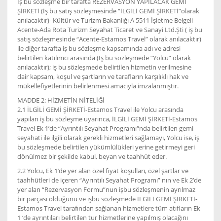
İş bu sözleşme bir tarafta REZERVASYON YAPILACAK GEMİ
ŞİRKETİ (İş bu satış sözleşmesinde “İLGİLİ GEMİ ŞİRKETİ”olarak
anılacaktır)- Kültür ve Turizm Bakanlığı A 5511 İşletme Belgeli
Acente-Ada Rota Turizm Seyahat Ticaret ve Sanayi Ltd.Şti ( iş bu
satış sözleşmesinde “Acente-Estamos Travel” olarak anılacaktır)
ile diğer tarafta iş bu sözleşme kapsamında adı ve adresi
belirtilen katılımcı arasında (İş bu sözleşmede “Yolcu” olarak
anılacaktır); iş bu sözleşmede belirtilen hizmetin verilmesine
dair kapsam, koşul ve şartların ve tarafların karşılıklı hak ve
mükellefiyetlerinin belirlenmesi amacıyla imzalanmıştır.
MADDE 2: HİZMETİN NİTELİĞİ
2.1 İLGİLİ GEMİ ŞİRKETİ-Estamos Travel ile Yolcu arasında
yapılan iş bu sözleşme uyarınca, İLGİLİ GEMİ ŞİRKETİ-Estamos
Travel Ek 1’de “Ayrıntılı Seyahat Programı“nda belirtilen gemi
seyahati ile ilgili olarak gerekli hizmetleri sağlamayı, Yolcu ise, iş
bu sözleşmede belirtilen yükümlülükleri yerine getirmeyi geri
dönülmez bir şekilde kabul, beyan ve taahhüt eder.
2.2 Yolcu, Ek 1’de yer alan özel fiyat koşulları, özel şartlar ve
taahhütleri de içeren “Ayrıntılı Seyahat Programı” nın ve Ek 2’de
yer alan “Rezervasyon Formu”nun işbu sözleşmenin ayrılmaz
bir parçası olduğunu ve işbu sözleşmede İLGİLİ GEMİ ŞİRKETİ-
Estamos Travel tarafından sağlanan hizmetlere tüm atıfların Ek
1 ‘de ayrıntıları belirtilen tur hizmetlerine yapılmış olacağını