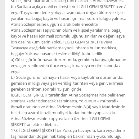
Sözleşmesi” olarak anılacaktır) tabi olacaktır. Atina Sözleşmesi
bu Şartlara açıkça dahil edilmiştir ve İLGİLİ GEMİ ŞİRKETİ’ın ve /
veya Taşıyıcının deniz yoluyla taşımadan doğan ölüm ve kişisel
yaralanma, bagaj kaybı ve hasarı için mali sorumluluğu yalnızca
Atina Sözleşmesine uygun olarak belirlenecektir.
Atina Sözleşmesi Taşıyıcının ölüm ve kişisel yaralanma, bagaj
kaybı ve hasarı için mali sorumluluğunu sınırlar ve değerli eşya
için özel hüküm içerir. Yolcu, İLGİLİ GEMİ ŞİRKETİ’a veya
Taşıyıcıya aşağıdaki şartlarda yazılı ihbarda bulunmadıkça,
bagajın Yolcuya hasarsız teslim edildiği kabul edilir:
a) Gözle görünür hasar durumunda, gemiden karaya çıkmadan
veya geri verilmeden önce veya çıkma veya verilme anında ;
veya
b) Gözle görünür olmayan hasar veya kaybolma durumunda,
gemiden inildiği veya geri verildiği tarihten veya geri verilmesi
gereken tarihten sonraki 15 gün içinde.
İLGİLİ GEMİ ŞİRKETİ tarafından Atina Sözleşmesinde belirlenen
sınırlara kadar ödenecek tazminatta, Yolcunun – müterafik
ihmali oranında ve Atina Sözleşmesinin 8 (4) sayılı Maddesinde
belirtilen azami tenzili muafiyet kadar indirim yapılacaktır.
Atina Sözleşmesinin kopyası talep üzerine İLGİLİ GEMİ
ŞİRKETİ’tan elde edilebilir.
17.6 İLGİLİ GEMİ ŞİRKETİ bir Yolcuya havayolu, kara veya deniz
taşımasından doğan hak talepleri bakımından -yükümlülüğü