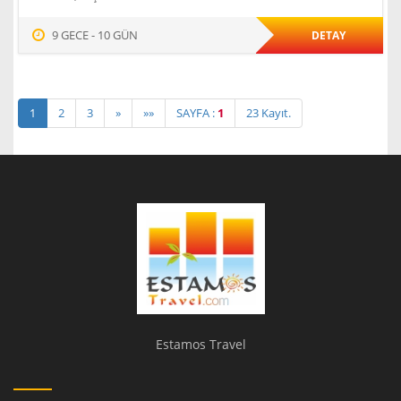
9 GECE - 10 GÜN
DETAY
1
2
3
»
»»
SAYFA :
1
23 Kayıt.
Estamos Travel