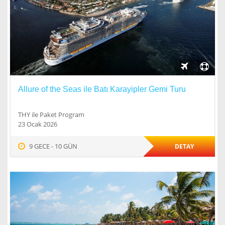
Allure of the Seas ile Batı Karayipler Gemi Turu
THY ile Paket Program
23 Ocak 2026
9 GECE - 10 GÜN
DETAY