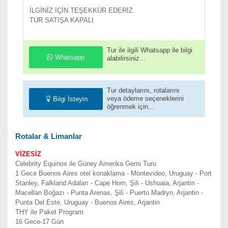
İLGİNİZ İÇİN TEŞEKKÜR EDERİZ
TUR SATIŞA KAPALI
Tur ile ilgili Whatsapp ile bilgi
Whatsapp
alabilirsiniz...
Tur detaylarını, rotalarını
veya ödeme seçeneklerini
Bilgi İsteyin
öğrenmek için...
Rotalar & Limanlar
VİZESİZ
Celebrity Equinox ile Güney Amerika Gemi Turu
1 Gece Buenos Aires otel konaklama - Montevideo, Uruguay - Port
Stanley, Falkland Adaları - Cape Horn, Şili - Ushuaia, Arjantin -
Macellan Boğazı - Punta Arenas, Şili - Puerto Madryn, Arjantin -
Punta Del Este, Uruguay - Buenos Aires, Arjantin
THY ile Paket Program
16 Gece-17 Gün