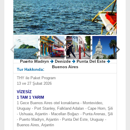
Varış Limanı
Buenos Aires
Limanlar :
Buenos Aires
Buenos Aires
Montevideo
Denizde
Denizde
Port
Stanley - Falkland Adaları
Denizde
Cape
Horn/Horn Burnu
Ushuaia
Macellan
Boğazı`ndan Geçiş
Punta Arenas
Denizde
Puerto Madryn
Denizde
Punta Del Este
Buenos Aires
Tur Hakkında:
THY ile Paket Program
13 ve 27 Şubat 2026
VİZESİZ
1 TAM 1 YARIM
1 Gece Buenos Aires otel konaklama - Montevideo,
Uruguay - Port Stanley, Falkland Adaları - Cape Horn, Şili
- Ushuaia, Arjantin - Macellan Boğazı - Punta Arenas, Şili
- Puerto Madryn, Arjantin - Punta Del Este, Uruguay -
Buenos Aires, Arjantin