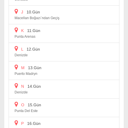
J
10.Gün
Macellan Boğazı`ndan Geçiş
K
11.Gün
Punta Arenas
L
12.Gün
Denizde
M
13.Gün
Puerto Madryn
N
14.Gün
Denizde
O
15.Gün
Punta Del Este
P
16.Gün