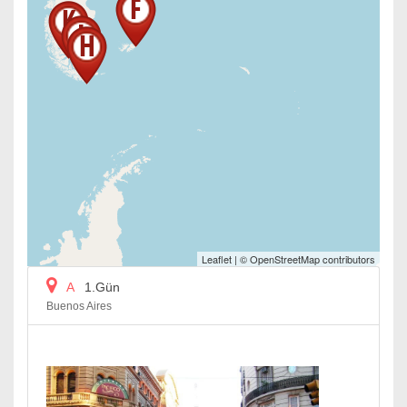
Leaflet
| ©
OpenStreetMap
contributors
A
1.Gün
Buenos Aires