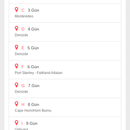
C
3.Gün
Montevideo
D
4.Gün
Denizde
E
5.Gün
Denizde
F
6.Gün
Port Stanley - Falkland Adaları
G
7.Gün
Denizde
H
8.Gün
Cape Horn/Horn Burnu
I
9.Gün
Ushuaia