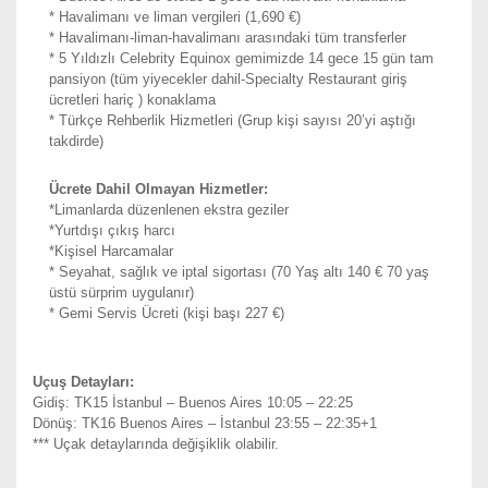
* Havalimanı ve liman vergileri (1,690 €)
* Havalimanı-liman-havalimanı arasındaki tüm transferler
* 5 Yıldızlı Celebrity Equinox gemimizde 14 gece 15 gün tam
pansiyon (tüm yiyecekler dahil-Specialty Restaurant giriş
ücretleri hariç ) konaklama
* Türkçe Rehberlik Hizmetleri (Grup kişi sayısı 20’yi aştığı
takdirde)
Ücrete Dahil Olmayan Hizmetler:
*Limanlarda düzenlenen ekstra geziler
*Yurtdışı çıkış harcı
*Kişisel Harcamalar
* Seyahat, sağlık ve iptal sigortası (70 Yaş altı 140 € 70 yaş
üstü sürprim uygulanır)
* Gemi Servis Ücreti (kişi başı 227 €)
Uçuş Detayları:
Gidiş: TK15 İstanbul – Buenos Aires 10:05 – 22:25
Dönüş: TK16 Buenos Aires – İstanbul 23:55 – 22:35+1
*** Uçak detaylarında değişiklik olabilir.