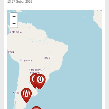
13,27 Şubat 2026
+
−