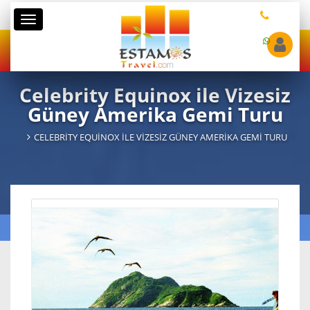
Kategoriler
Celebrity Equinox ile Vizesiz
Güney Amerika Gemi Turu
CELEBRITY EQUINOX ILE VIZESIZ GÜNEY AMERIKA GEMI TURU
Gemi
Celebrity Equinox
11
Çıkış Limanı
Buenos Aires