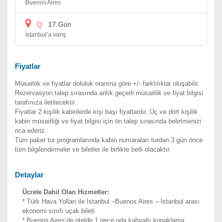
Buenos Aires
Q
17.Gün
İstanbul’a varış
Fiyatlar
Müsaitlik ve fiyatlar doluluk oranına göre +/- farklılıklar oluşabilir.
Rezervasyon talep sırasında anlık geçerli müsaitlik ve fiyat bilgisi
tarafınıza iletilecektir.
Fiyatlar 2 kişilik kabinlerde kişi başı fiyatlardır. Üç ve dört kişilik
kabin müsaitliği ve fiyat bilgisi için ön talep sırasında belirtmenizi
rica ederiz.
Tüm paket tur programlarında kabin numaraları turdan 3 gün önce
tüm bilgilendirmeler ve biletler ile birlikte belli olacaktır.
Detaylar
Ücrete Dahil Olan Hizmetler:
* Türk Hava Yolları ile İstanbul –Buenos Aires – İstanbul arası
ekonomi sınıfı uçak bileti
* Buenos Aires’de otelde 1 gece oda kahvaltı konaklama