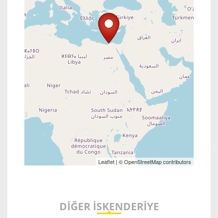
Leaflet
| ©
OpenStreetMap
contributors
DIĞER İSKENDERIYE