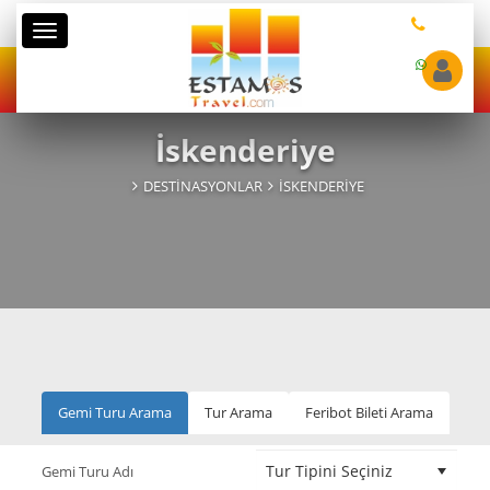
Kategoriler
İskenderiye
DESTINASYONLAR
İSKENDERIYE
Gemi Turu Arama
Tur Arama
Feribot Bileti Arama