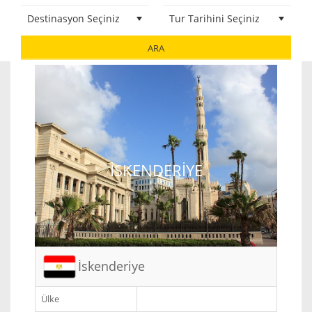
ARA
İSKENDERIYE
İskenderiye
Ülke