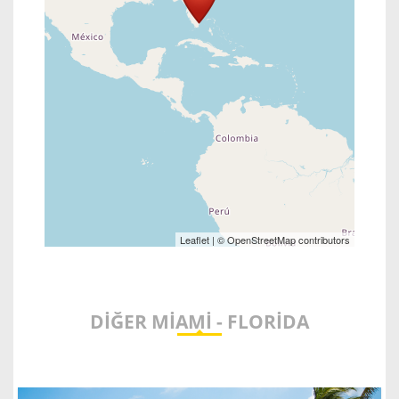
Leaflet
| ©
OpenStreetMap
contributors
DIĞER MIAMI - FLORIDA