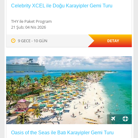
Celebrity XCEL ile Doğu Karayipler Gemi Turu
THY ile Paket Program
21 Şub; 04 Nis 2026
9 GECE - 10 GÜN
DETAY
Oasis of the Seas ile Batı Karayipler Gemi Turu