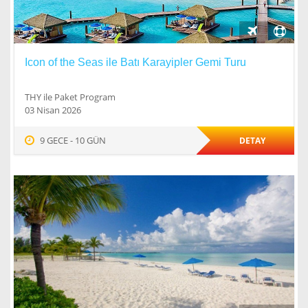
Icon of the Seas ile Batı Karayipler Gemi Turu
THY ile Paket Program
03 Nisan 2026
9 GECE - 10 GÜN
DETAY