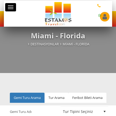
Kategoriler
Miami - Florida
DESTINASYONLAR
MIAMI - FLORIDA
Gemi Turu Arama
Tur Arama
Feribot Bileti Arama