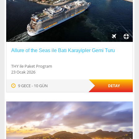
Allure of the Seas ile Batı Karayipler Gemi Turu
THY ile Paket Program
23 Ocak 2026
9 GECE - 10 GÜN
DETAY