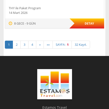
THY ile Paket Program
14 Mart 2026
8 GECE - 9 GÜN
DETAY
1
2
3
4
»
»»
SAYFA :
1
32 Kayıt.
Estamos Travel