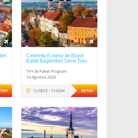
eri
Celebrity Eclipse ile Büyül
Baltık Başlentleri Gemi Turu
THY ile Paket Program
14 Ağustos 2026
12 GECE - 13 GÜN
ETAY
DETAY