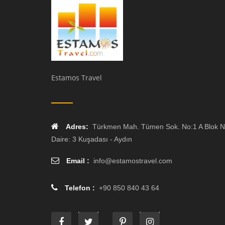
Estamos Travel
Adres:
Türkmen Mah. Tümen Sok. No:1 A Blok N
Daire: 3 Kuşadası - Aydın
Email :
info
@
estamostravel.com
Telefon :
+90 850 840 43 64