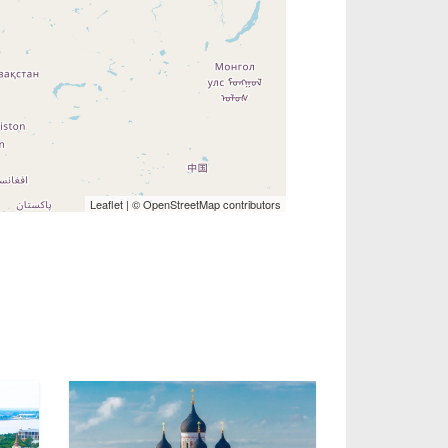
Leaflet
| ©
OpenStreetMap
contributors