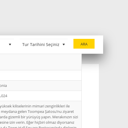
ARA
onia
,024
üksek kiliselerinin mimari zenginlikleri ile
ndan meydana gelen Toompea Şatosu’nu ziyaret
arda gizemli bir yürüyüş yapın. Merakınızın sizi
sine izin verin. Eğer hiçbiri olmaz diyorsanız
 da Town Hall Square Restoranı’nda dinlenin