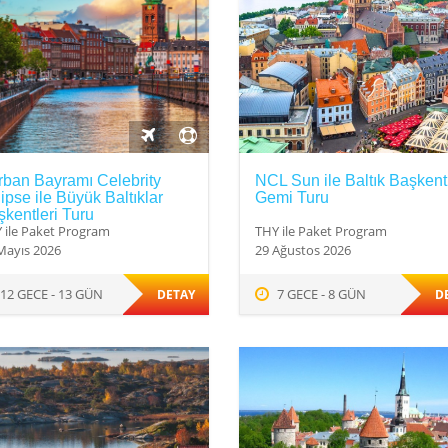
rban Bayramı Celebrity
NCL Sun ile Baltık Başkentl
ipse ile Büyük Baltıklar
Gemi Turu
kentleri Turu
 ile Paket Program
THY ile Paket Program
Mayıs 2026
29 Ağustos 2026
12 GECE - 13 GÜN
7 GECE - 8 GÜN
DETAY
D