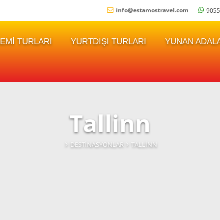
info
@
estamostravel.com
9055
EMI TURLARI
YURTDIŞI TURLARI
YUNAN ADALA
Tallinn
DESTINASYONLAR
TALLINN