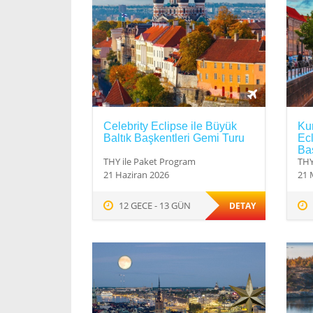
Celebrity Eclipse ile Büyük
Ku
Baltık Başkentleri Gemi Turu
Ecl
Baş
THY ile Paket Program
THY
21 Haziran 2026
21 
12 GECE - 13 GÜN
DETAY