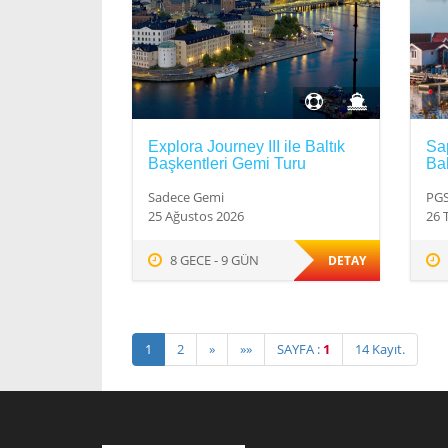
Explora Journey III ile Baltık
Sap
Başkentleri Gemi Turu
Bal
Sadece Gemi
PGS
25 Ağustos 2026
26 
8 GECE - 9 GÜN
DETAY
1
2
»
»»
SAYFA :
1
14 Kayıt.