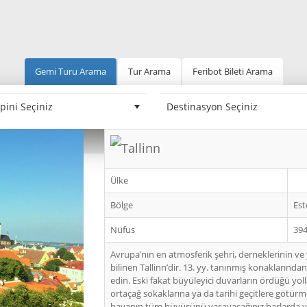
Gemi Turu Arama
Tur Arama
Feribot Bileti Arama
Tallinn
Ülke
Bölge
Est
Nüfus
394
Avrupa’nın en atmosferik şehri, derneklerinin ve y
bilinen Tallinn’dir. 13. yy. tanınmış konakları
edin. Eski fakat büyüleyici duvarların ördüğü yoll
ortaçağ sokaklarına ya da tarihi geçitlere götürme
havanın tüm büyüsünü yaşayacağınız barlarda ya