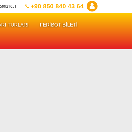
+90 850 840 43 64
59921051
RI TURLARI
FERİBOT BİLETİ