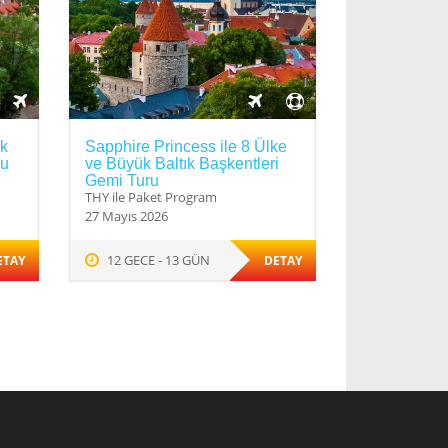
ük
Sapphire Princess ile 8 Ülke
ru
ve Büyük Baltık Başkentleri
Gemi Turu
THY ile Paket Program
27 Mayıs 2026
12 GECE - 13 GÜN
ETAY
DETAY