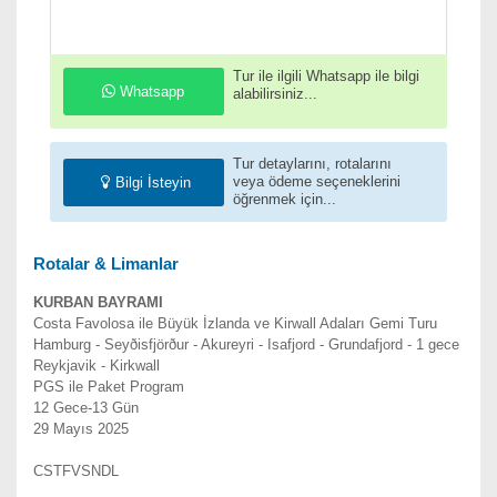
Tur ile ilgili Whatsapp ile bilgi
Whatsapp
alabilirsiniz...
Tur detaylarını, rotalarını
veya ödeme seçeneklerini
Bilgi İsteyin
öğrenmek için...
Rotalar & Limanlar
KURBAN BAYRAMI
Costa Favolosa ile Büyük İzlanda ve Kirwall Adaları Gemi Turu
Hamburg - Seyðisfjörður - Akureyri - Isafjord - Grundafjord - 1 gece
Reykjavik - Kirkwall
PGS ile Paket Program
12 Gece-13 Gün
29 Mayıs 2025
CSTFVSNDL