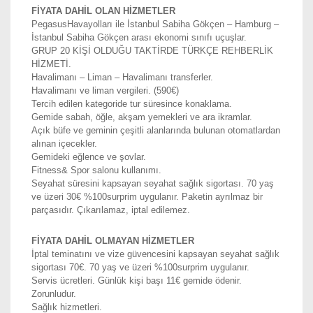
FİYATA DAHİL OLAN HİZMETLER
PegasusHavayolları ile İstanbul Sabiha Gökçen – Hamburg –
İstanbul Sabiha Gökçen arası ekonomi sınıfı uçuşlar.
GRUP 20 KİŞİ OLDUĞU TAKTİRDE TÜRKÇE REHBERLİK
HİZMETİ.
Havalimanı – Liman – Havalimanı transferler.
Havalimanı ve liman vergileri. (590€)
Tercih edilen kategoride tur süresince konaklama.
Gemide sabah, öğle, akşam yemekleri ve ara ikramlar.
Açık büfe ve geminin çeşitli alanlarında bulunan otomatlardan
alınan içecekler.
Gemideki eğlence ve şovlar.
Fitness& Spor salonu kullanımı.
Seyahat süresini kapsayan seyahat sağlık sigortası. 70 yaş
ve üzeri 30€ %100surprim uygulanır. Paketin ayrılmaz bir
parçasıdır. Çıkarılamaz, iptal edilemez.
FİYATA DAHİL OLMAYAN HİZMETLER
İptal teminatını ve vize güvencesini kapsayan seyahat sağlık
sigortası 70€. 70 yaş ve üzeri %100surprim uygulanır.
Servis ücretleri. Günlük kişi başı 11€ gemide ödenir.
Zorunludur.
Sağlık hizmetleri.