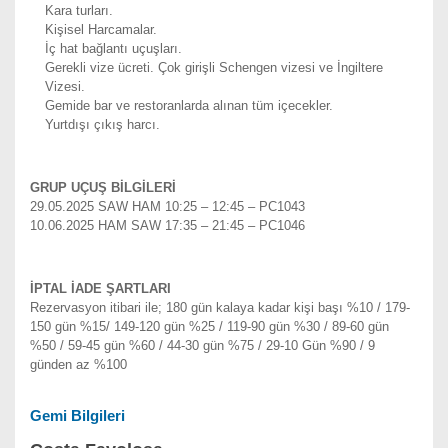
Kara turları.
Kişisel Harcamalar.
İç hat bağlantı uçuşları.
Gerekli vize ücreti. Çok girişli Schengen vizesi ve İngiltere
Vizesi.
Gemide bar ve restoranlarda alınan tüm içecekler.
Yurtdışı çıkış harcı.
GRUP UÇUŞ BİLGİLERİ
29.05.2025 SAW HAM 10:25 – 12:45 – PC1043
10.06.2025 HAM SAW 17:35 – 21:45 – PC1046
İPTAL İADE ŞARTLARI
Rezervasyon itibari ile; 180 gün kalaya kadar kişi başı %10 / 179-
150 gün %15/ 149-120 gün %25 / 119-90 gün %30 / 89-60 gün
%50 / 59-45 gün %60 / 44-30 gün %75 / 29-10 Gün %90 / 9
günden az %100
Gemi Bilgileri