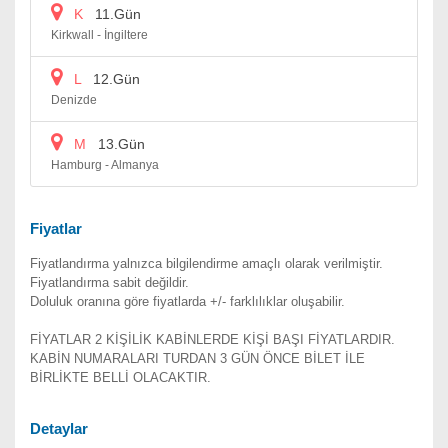
K
11.Gün
Kirkwall - İngiltere
L
12.Gün
Denizde
M
13.Gün
Hamburg - Almanya
Fiyatlar
Fiyatlandırma yalnızca bilgilendirme amaçlı olarak verilmiştir.
Fiyatlandırma sabit değildir.
Doluluk oranına göre fiyatlarda +/- farklılıklar oluşabilir.
FİYATLAR 2 KİŞİLİK KABİNLERDE KİŞİ BAŞI FİYATLARDIR.
KABİN NUMARALARI TURDAN 3 GÜN ÖNCE BİLET İLE
BİRLİKTE BELLİ OLACAKTIR.
Detaylar