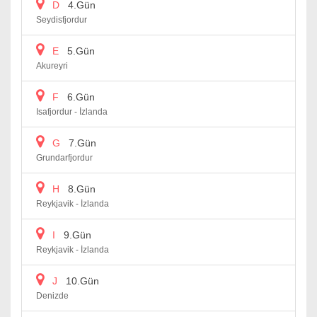
D
4.Gün
Seydisfjordur
E
5.Gün
Akureyri
F
6.Gün
Isafjordur - İzlanda
G
7.Gün
Grundarfjordur
H
8.Gün
Reykjavik - İzlanda
I
9.Gün
Reykjavik - İzlanda
J
10.Gün
Denizde