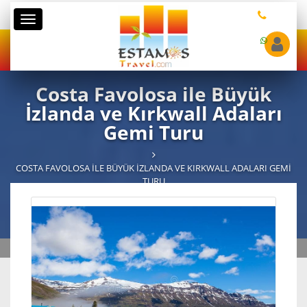
Kategoriler
Costa Favolosa ile Büyük
İzlanda ve Kırkwall Adaları
Gemi Turu
COSTA FAVOLOSA ILE BÜYÜK İZLANDA VE KIRKWALL ADALARI GEMI
TURU
Gemi
Costa Favolosa
9
Çıkış Limanı
Hamburg - Almanya