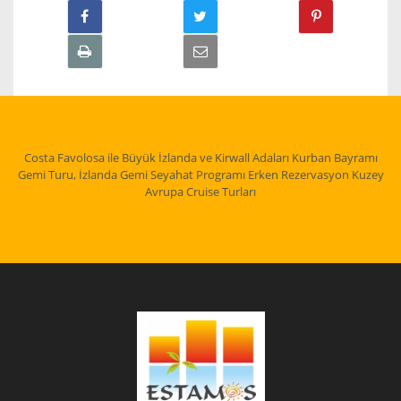
Costa Favolosa ile Büyük İzlanda ve Kirwall Adaları Kurban Bayramı
Gemi Turu, İzlanda Gemi Seyahat Programı Erken Rezervasyon Kuzey
Avrupa Cruise Turları