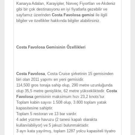
Kanarya Adaları, Karayipler, Norveç Fiyortları ve Akdeniz
gibi bir çok destinasyonu en iyi fiyatlarla gezebilir ve
sayfamız üzerinden
Costa Favolosa gemisi
ile ilgili
bilgiler ve özellikler hakkında bilgiler alabilirsiniz.
Costa Favolosa Gemisinin Özellikleri
Costa Favolosa
, Costa Cruise şirketinin 15 gemisinden
biri olan 2011 yapımı en yeni gemisidir.
114,500 gros tonaja sahip olup, 290 metre uzunluğunda
olup 35,5 metre genişlikte, 62 metre yüksekliktedir.
Costa
Favolosa
gemisinin maksimum hızı 23,2 knots’tur.
Toplam kabin sayısı 1.508 olup, 3.800 toplam yatak
kapasitesine sahiptir.
Toplam 5 restoran ve 13 bar vardır.
4 adet yüzme havuzu (2 tanesi kapalı olarakta
kullanılabiliyor) ve 5 jakuzi bulunmaktadır.
3 ayrı kata yayılmış, toplam 1287 yolcu kapasiteli tiyatro