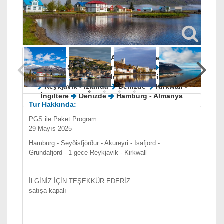
Varış Limanı
Hamburg - Almanya
Limanlar :
Hamburg - Almanya
Denizde
Denizde
Seydisfjordur
Akureyri
Isafjordur
- İzlanda
Grundarfjordur
Reykjavik - İzlanda
Reykjavik - İzlanda
Denizde
Kirkwall -
İngiltere
Denizde
Hamburg - Almanya
Tur Hakkında:
PGS ile Paket Program
29 Mayıs 2025
Hamburg - Seyðisfjörður - Akureyri - Isafjord -
Grundafjord - 1 gece Reykjavik - Kirkwall
İLGİNİZ İÇİN TEŞEKKÜR EDERİZ
satışa kapalı