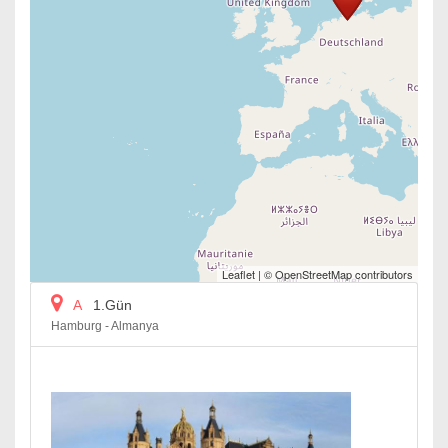
Leaflet
| ©
OpenStreetMap
contributors
A
1.Gün
Hamburg - Almanya