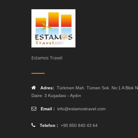
Estamos Travel
Adres:
Türkmen Mah. Tümen Sok. No:1 A Blok N
Daire: 3 Kuşadası - Aydın
Email :
info
@
estamostravel.com
Telefon :
+90 850 840 43 64