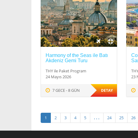
Harmony of the Seas ile Batı
Cos
Akdeniz Gemi Turu
Sa
THY ile Paket Program
THY
24 Mayıs 2026
23 N
7 GECE - 8 GÜN
DETAY
1
2
3
4
5
. . .
24
25
26