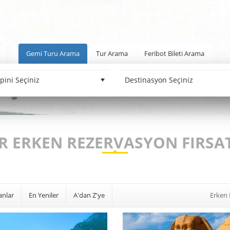
Gemi Turu Arama
Tur Arama
Feribot Bileti Arama
R ERKEN REZERVASYON FIRSA
anlar
En Yeniler
A'dan Z'ye
Erken 