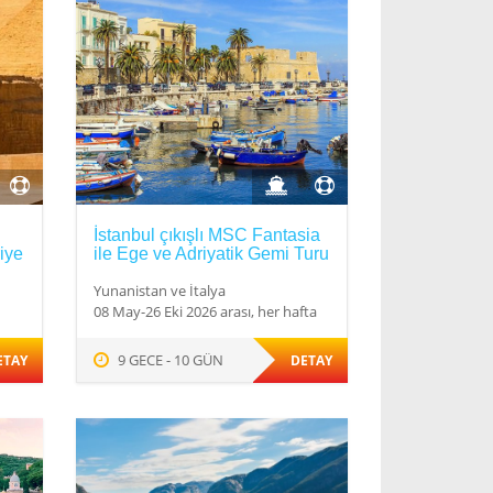
İstanbul çıkışlı MSC Fantasia
riye
ile Ege ve Adriyatik Gemi Turu
Yunanistan ve İtalya
08 May-26 Eki 2026 arası, her hafta
9 GECE - 10 GÜN
ETAY
DETAY