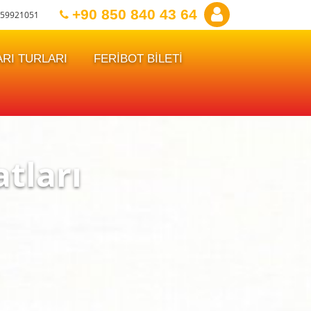
+90 850 840 43 64
59921051
RI TURLARI
FERİBOT BİLETİ
tları