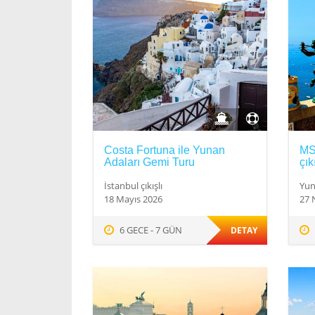
Costa Fortuna ile Yunan
MS
Adaları Gemi Turu
çık
İstanbul çıkışlı
Yun
18 Mayıs 2026
27 N
6 GECE - 7 GÜN
DETAY