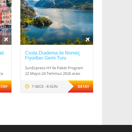
tı
Costa Diadema ile Norveç
Fiyortları Gemi Turu
SunExpress HY ile Paket Program
ta
22 Mayıs-24 Temmuz 2026 arası
7 GECE - 8 GÜN
ETAY
DETAY