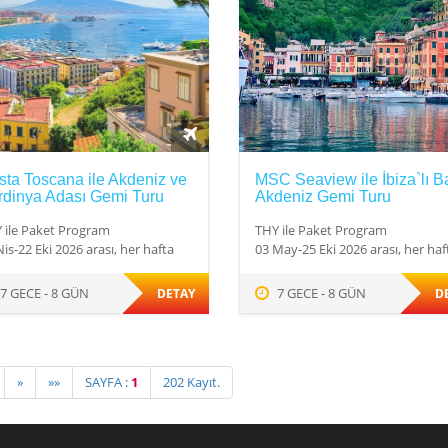
ta Toscana ile Akdeniz ve
MSC Seaview ile İbiza`lı Ba
rdinya Adası Gemi Turu
Akdeniz Gemi Turu
 ile Paket Program
THY ile Paket Program
is-22 Eki 2026 arası, her hafta
03 May-25 Eki 2026 arası, her haf
7 GECE - 8 GÜN
7 GECE - 8 GÜN
DETAY
D
»
»»
SAYFA :
1
202 Kayıt.