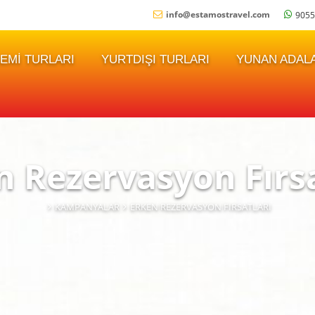
info
@
estamostravel.com
9055
EMI TURLARI
YURTDIŞI TURLARI
YUNAN ADALA
n Rezervasyon Fırsa
KAMPANYALAR
ERKEN REZERVASYON FIRSATLARI