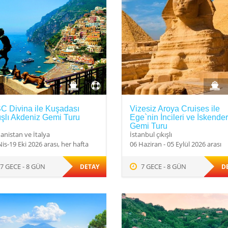
C Divina ile Kuşadası
Vizesiz Aroya Cruises ile
ışlı Akdeniz Gemi Turu
Ege`nin İncileri ve İskende
Gemi Turu
anistan ve İtalya
İstanbul çıkışlı
is-19 Eki 2026 arası, her hafta
06 Haziran - 05 Eylül 2026 arası
7 GECE - 8 GÜN
7 GECE - 8 GÜN
DETAY
D