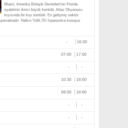
Miami, Amerika Birleşik Devletleri'nin Florida
eyaletinin ikinci büyük kentidir. Atlas Okyanusu
kıyısında bir kıyı kentidir. En gelişmiş sektör
aşamaktadır. Halkın %66,75'i İspanyolca konuşur.
-
16:00
07:00
17:00
-
-
10:30
18:00
08:00
18:00
-
-
-
-