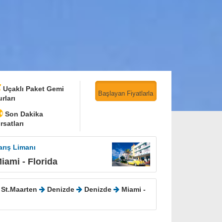
Uçaklı Paket Gemi
Başlayan Fiyatlarla
urları
Son Dakika
rsatları
arış Limanı
iami - Florida
 St.Maarten
Denizde
Denizde
Miami -