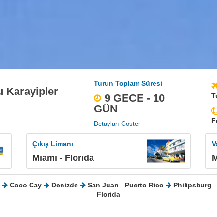
Turun Toplam Süresi
u Karayipler
9 GECE - 10
T
GÜN
Fı
Detayları Göster
Çıkış Limanı
V
Miami - Florida
M
Coco Cay
Denizde
San Juan - Puerto Rico
Philipsburg -
Florida