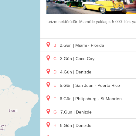
turizm sektörüdür. Miami'de yaklaşık 5.000 Türk y
B
2.Gün
| Miami - Florida
C
3.Gün
| Coco Cay
D
4.Gün
| Denizde
E
5.Gün
| San Juan - Puerto Rico
F
6.Gün
| Philipsburg - St.Maarten
G
7.Gün
| Denizde
H
8.Gün
| Denizde