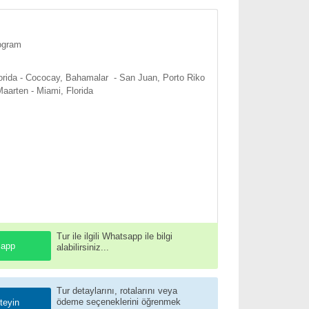
ogram
orida - Cococay, Bahamalar - San Juan, Porto Riko
Maarten - Miami, Florida
Tur ile ilgili Whatsapp ile bilgi
app
alabilirsiniz...
Tur detaylarını, rotalarını veya
ödeme seçeneklerini öğrenmek
steyin