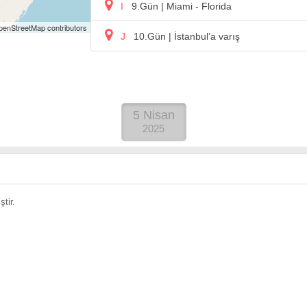
I
9.Gün
| Miami - Florida
penStreetMap
contributors
J
10.Gün
| İstanbul’a varış
5 Nisan
2025
tir.