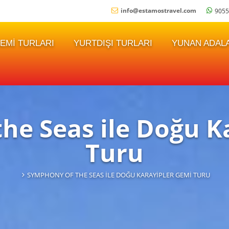
info
@
estamostravel.com
9055
EMI TURLARI
YURTDIŞI TURLARI
YUNAN ADALA
he Seas ile Doğu K
Turu
SYMPHONY OF THE SEAS ILE DOĞU KARAYIPLER GEMI TURU