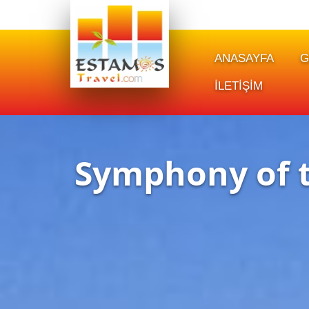
ANASAYFA
G
İLETİŞİM
Symphony of t