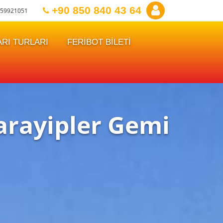
+90 850 840 43 64
59921051
RI TURLARI
FERİBOT BİLETİ
arayipler Gemi