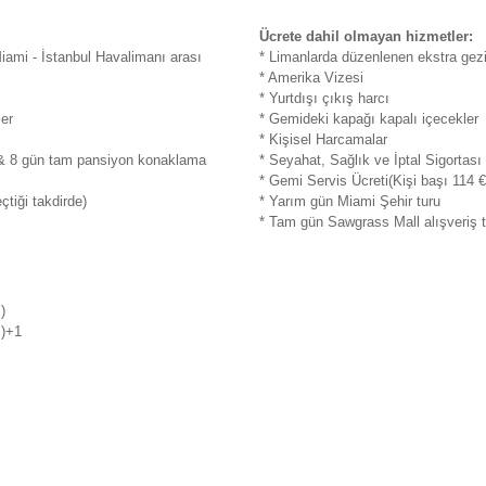
Ücrete dahil olmayan hizmetler:
Miami - İstanbul Havalimanı arası
* Limanlarda düzenlenen ekstra gezi
* Amerika Vizesi
* Yurtdışı çıkış harcı
ler
* Gemideki kapağı kapalı içecekler
* Kişisel Harcamalar
 & 8 gün tam pansiyon konaklama
* Seyahat, Sağlık ve İptal Sigortası
* Gemi Servis Ücreti(Kişi başı 114 
çtiği takdirde)
* Yarım gün Miami Şehir turu
* Tam gün Sawgrass Mall alışveriş 
)
ş)+1