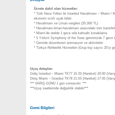
Ücrete dahil olan hizmetler:
* Türk Hava Yolları ile İstanbul Havalimanı – Miami / 
ekonomi sınıfı uçak bileti
* Havalimanı ve Liman vergileri (35,000 TL)
* Havalimanı-liman-havalimanı arasındaki tüm transfer
* Miami’de otelde 1 gece oda kahvaltı konaklama
* 5 Yıldızlı Symphony of the Seas gemimizde 7 gece
* Gemide düzenlenen animasyon ve aktiviteler
* Türkçe Rehberlik Hizmetleri (Grup kişi sayısı 20’yi ge
Uçuş detayları
Gidiş İstanbul – Miami TK77 15:20 (Hareket) 20:00 (Varış
Döüş Miami – İstanbul TK78 21:55 (Hareket) 17:05 (Varı
*** VARIŞ GÜNÜ 1 gün sonrasıdır. ***
***Uçuş saatlerinde değişiklik olabilir***
Gemi Bilgileri