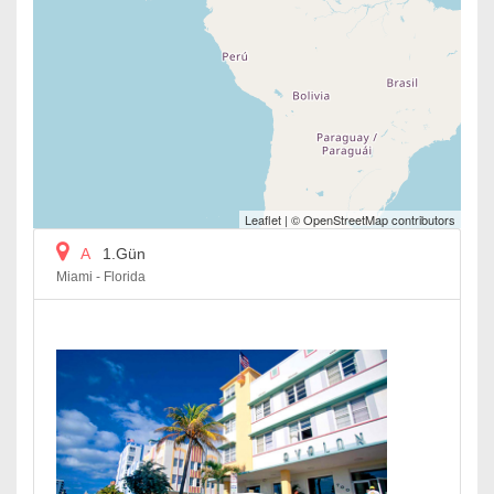
Leaflet
| ©
OpenStreetMap
contributors
A
1.Gün
Miami - Florida