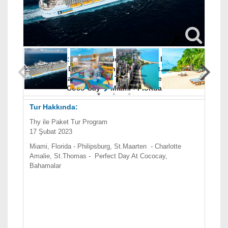
Varış Limanı
Miami - Florida
Limanlar :
Miami - Florida
Miami - Florida
Denizde
Denizde
Philipsburg - St.Maarten
Charlotta Amalie - St. Thomas
Denizde
Coco Cay
Miami - Florida
Tur Hakkında:
Thy ile Paket Tur Program
17 Şubat 2023
Miami, Florida - Philipsburg, St.Maarten - Charlotte
Amalie, St.Thomas - Perfect Day At Cococay,
Bahamalar