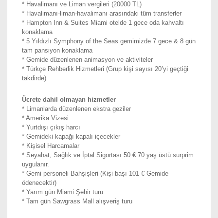
* Havalimanı ve Liman vergileri (20000 TL)
* Havalimanı-liman-havalimanı arasındaki tüm transferler
* Hampton Inn & Suites Miami otelde 1 gece oda kahvaltı
konaklama
* 5 Yıldızlı Symphony of the Seas gemimizde 7 gece & 8 gün
tam pansiyon konaklama
* Gemide düzenlenen animasyon ve aktiviteler
* Türkçe Rehberlik Hizmetleri (Grup kişi sayısı 20’yi geçtiği
takdirde)
Ücrete dahil olmayan hizmetler
* Limanlarda düzenlenen ekstra geziler
* Amerika Vizesi
* Yurtdışı çıkış harcı
* Gemideki kapağı kapalı içecekler
* Kişisel Harcamalar
* Seyahat, Sağlık ve İptal Sigortası 50 € 70 yaş üstü surprim
uygulanır.
* Gemi personeli Bahşişleri (Kişi başı 101 € Gemide
ödenecektir)
* Yarım gün Miami Şehir turu
* Tam gün Sawgrass Mall alışveriş turu