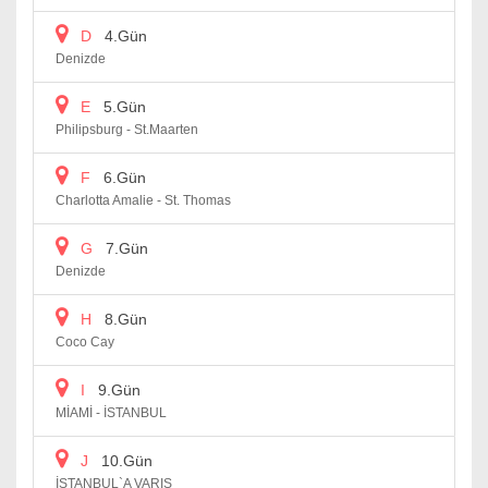
D
4.Gün
Denizde
E
5.Gün
Philipsburg - St.Maarten
F
6.Gün
Charlotta Amalie - St. Thomas
G
7.Gün
Denizde
H
8.Gün
Coco Cay
I
9.Gün
MİAMİ - İSTANBUL
J
10.Gün
İSTANBUL`A VARIŞ