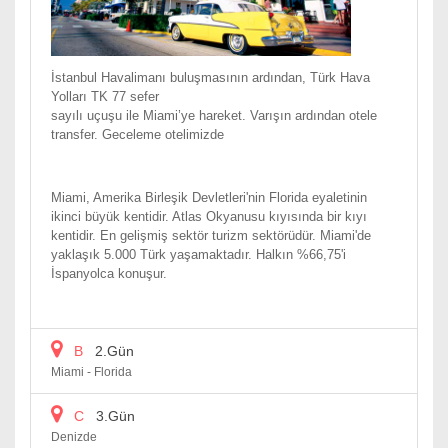
İstanbul Havalimanı buluşmasının ardından, Türk Hava
Yolları TK 77 sefer
sayılı uçuşu ile Miami’ye hareket. Varışın ardından otele
transfer. Geceleme otelimizde
Miami, Amerika Birleşik Devletleri'nin Florida eyaletinin
ikinci büyük kentidir. Atlas Okyanusu kıyısında bir kıyı
kentidir. En gelişmiş sektör turizm sektörüdür. Miami'de
yaklaşık 5.000 Türk yaşamaktadır. Halkın %66,75'i
İspanyolca konuşur.
B
2.Gün
Miami - Florida
C
3.Gün
Denizde