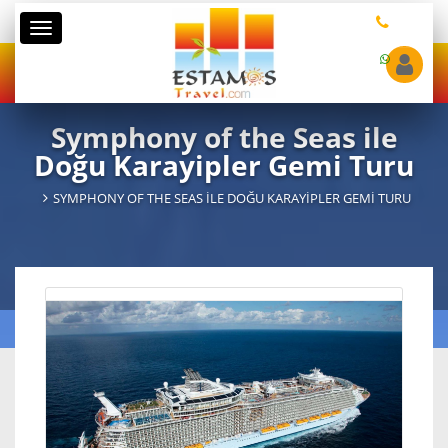
Kategoriler
Symphony of the Seas ile
Doğu Karayipler Gemi Turu
SYMPHONY OF THE SEAS ILE DOĞU KARAYIPLER GEMI TURU
Gemi
Symphony of the Seas
6
Çıkış Limanı
Miami - Florida