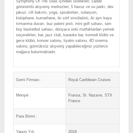
Symphony Of The Seas içindeki özellikleri, cadde
görünümlü alışveriş merkezleri, 5 havuz ve su parkı, dev
jakuzi, cilt bakımı, yoga, spsalonları, solaryum,
kütüphane, kumarhane, iki sörf simülatörü, iki ayrı kaya
tırmanma duvarı, buz pateni pisti, mini golf sahası, tam
boy basketbol sahası, dünyaca ünlü mutfaklardan yemek
seçenekleri, bar, jazz club, karaoke bar, komedi klübü ve
gece klübü, konser salonu, tiyatro salonu, 4D sinema
salonu, gümrüksüz alışveriş yapabileceğiniz yüzlerce
mağaza bulunmaktadır.
Gemi Firması :
Royal Caribbean Cruises
Menşei :
Fransa, St. Nazaıre, STX
France
Para Birimi :
Yapım Yılı:
2018